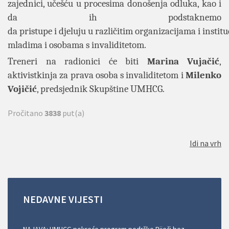
zajednici, učešću u procesima donošenja odluka, kao i
da ih podstaknemo
da
pristupe i djeluju u razli
č
itim organizacijama i instit
mladima i osobama s invaliditetom
.
Treneri na radionici će biti
Marina Vujačić
,
aktivistkinja za prava osoba s invaliditetom i
Milenko
Vojičić
, predsjednik Skupštine UMHCG.
Pročitano
3838
put(a)
Idi na vrh
NEDAVNE
VIJESTI