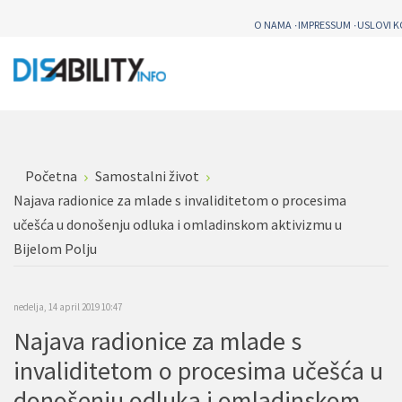
O NAMA
IMPRESSUM
USLOVI K
Početna
Samostalni život
Najava radionice za mlade s invaliditetom o procesima
učešća u donošenju odluka i omladinskom aktivizmu u
Bijelom Polju
nedelja, 14 april 2019 10:47
Najava radionice za mlade s
invaliditetom o procesima učešća u
donošenju odluka i omladinskom