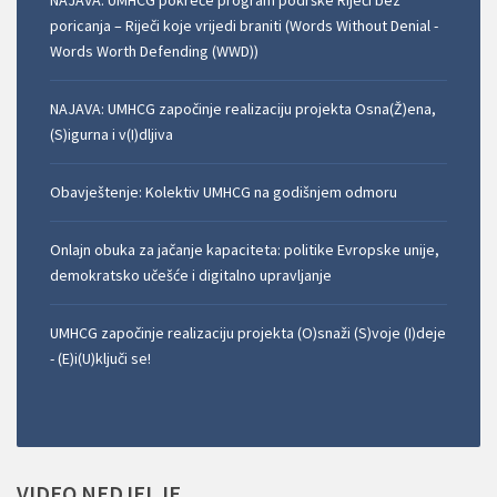
NAJAVA: UMHCG pokreće program podrške Riječi bez
poricanja – Riječi koje vrijedi braniti (Words Without Denial -
Words Worth Defending (WWD))
NAJAVA: UMHCG započinje realizaciju projekta Osna(Ž)ena,
(S)igurna i v(I)dljiva
Obavještenje: Kolektiv UMHCG na godišnjem odmoru
Onlajn obuka za jačanje kapaciteta: politike Evropske unije,
demokratsko učešće i digitalno upravljanje
UMHCG započinje realizaciju projekta (O)snaži (S)voje (I)deje
- (E)i(U)ključi se!
VIDEO
NEDJELJE