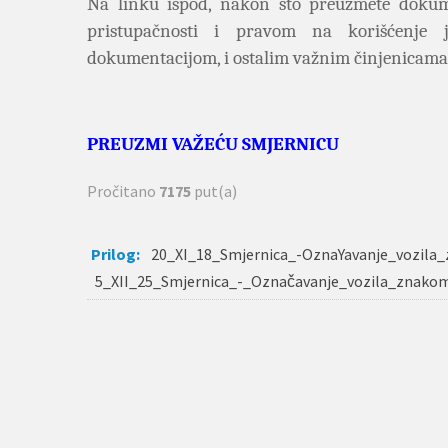
Na linku ispod, nakon što preuzmete dokum
pristupačnosti i pravom na korišćenje 
dokumentacijom, i ostalim važnim činjenicama
PREUZMI VAŽEĆU SMJERNICU
Pročitano
7175
put(a)
Prilog:
20_XI_18_Smjernica_-OznaYavanje_vozila_z
5_XII_25_Smjernica_-_Označavanje_vozila_znakom_p