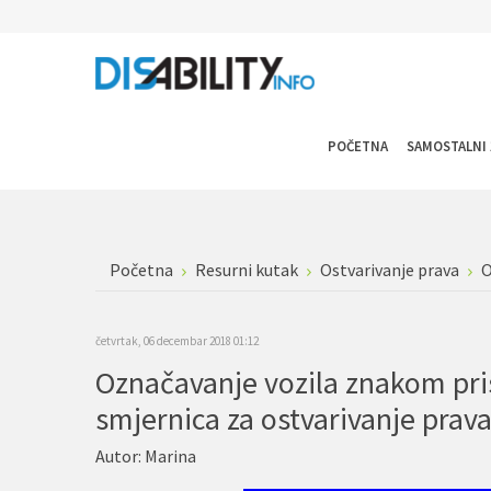
POČETNA
SAMOSTALNI 
Početna
Resurni kutak
Ostvarivanje prava
O
četvrtak, 06 decembar 2018 01:12
Označavanje vozila znakom prist
smjernica za ostvarivanje prav
Autor:
Marina