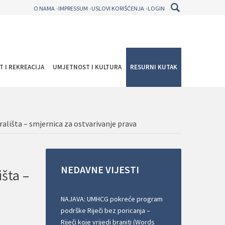
O NAMA
IMPRESSUM
USLOVI KORIŠĆENJA
LOGIN
T I REKREACIJA
UMJETNOST I KULTURA
RESURNI KUTAK
ališta – smjernica za ostvarivanje prava
NEDAVNE
VIJESTI
išta –
NAJAVA: UMHCG pokreće program
podrške Riječi bez poricanja –
Riječi koje vrijedi braniti (Words