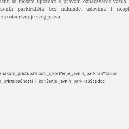
ent, se možete upoznati s pravom označavanje vozila
javnih parkirališta bez naknade, uslovima i neo
 za ostvarivanje ovog prava.
nakom_pristupaYnosti_i_koriYenje_javnih_parkiraliYta.doc
ristupačnosti_i_korišenje_javnih_parkirališta.doc