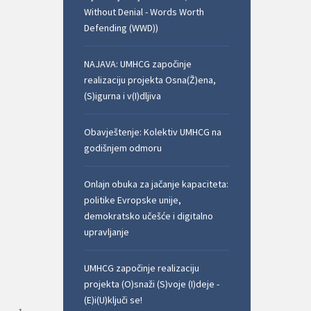
Without Denial - Words Worth
Defending (WWD))
NAJAVA: UMHCG započinje
realizaciju projekta Osna(Ž)ena,
(S)igurna i v(I)dljiva
Obavještenje: Kolektiv UMHCG na
godišnjem odmoru
Onlajn obuka za jačanje kapaciteta:
politike Evropske unije,
demokratsko učešće i digitalno
upravljanje
UMHCG započinje realizaciju
projekta (O)snaži (S)voje (I)deje -
(E)i(U)ključi se!