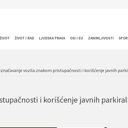
ŽIVOT
ŽIVOT I RAD
LJUDSKA PRAVA
OSI I EU
ZANIMLJIVOSTI
SPOR
značavanje vozila znakom pristupačnosti i korišćenje javnih parkir
upačnosti i korišćenje javnih parkiral
a