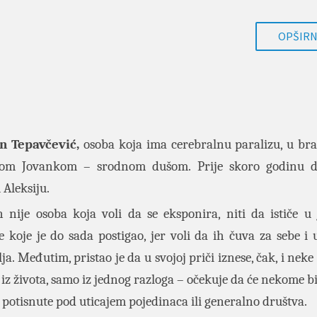
OPŠIRNI
n Tepavčević,
osoba koja ima cerebralnu paralizu, u bra
vom Jovankom – srodnom dušom. Prije skoro godinu do
 Aleksiju.
 nije osoba koja voli da se eksponira, niti da ističe u 
e koje je do sada postigao, jer voli da ih čuva za sebe i 
lja. Međutim, pristao je da u svojoj priči iznese, čak, i nek
 iz života, samo iz jednog razloga – očekuje da će nekome bi
, potisnute pod uticajem pojedinaca ili generalno društva.