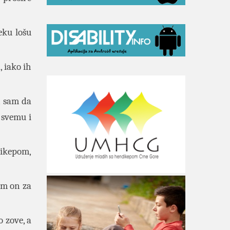
eku lošu
 iako ih
n sam da
 svemu i
ikepom,
nam on za
 zove, a