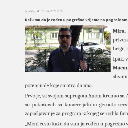
ponedeljak, 10 maj 2021 11:29
Kažu mu da je rođen u pogrešno vrijeme na pogrešnom
Mira,
priveza
brige, t
Ipak, 
Macan
shvati
potencijale koje smatra da ima.
Prvo je, sa svojom suprugom Anom krenuo sa Age
su pokušavali sa komercijalnim geronto serv
zapošljavanje za program iz kojeg se rodila fi
„Meni često kažu da sam ja rođen u pogrešno 