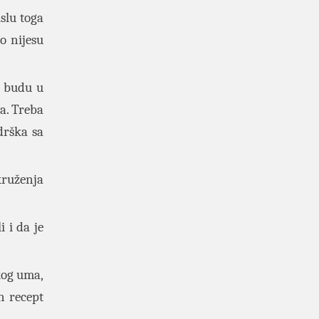
islu toga
o nijesu
i budu u
ra. Treba
drška sa
kruženja
 i da je
kog uma,
n recept