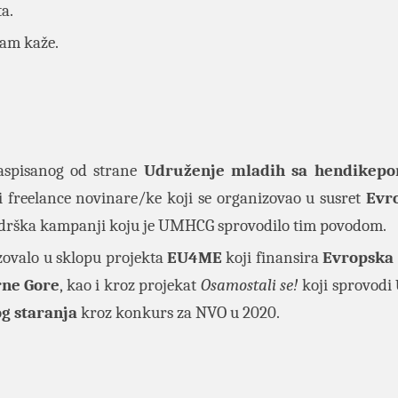
ta.
nam kaže.
raspisanog od strane
Udruženje mladih sa hendikep
i freelance novinare/ke koji se organizovao u susret
Evr
podrška kampanji koju je UMHCG sprovodilo tim povodom.
zovalo u sklopu projekta
EU4ME
koji finansira
Evropska 
rne Gore
, kao i kroz projekat
Osamostali se!
koji sprovodi
og staranja
kroz konkurs za NVO u 2020.