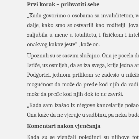
Prvi korak – prihvatiti sebe
„Kada govorimo o osobama sa invaliditetom, ve
dalje, kako smo se ostvarili kao roditelji. J
zaljubila u mene u totalitetu, i fizičkom i i
onakvog kakav jeste“ , kaže on.
Upoznali su se sasvim slučajno. Ona je počela da
Ističe, uz osmijeh, da se iza svega, krije jedna
Podgorici, jednom prilikom se zadesio u nikši
mogućnost da može da pređe kod njih da radi. K
može da pređe kod njih dok to ne završi.
„Kada sam izašao iz njegove kancelarije pošao
Ona kaže da ne vjeruje u sudbinu, pa neka bude
Komentari nakon vjenčanja
Kada su se vjenčali pojedinci su njihove fo