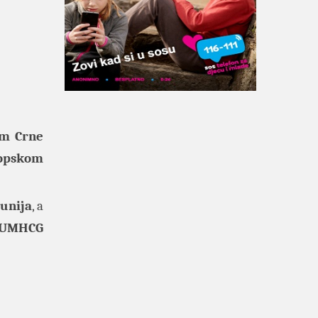
om Crne
opskom
unija
, a
UMHCG