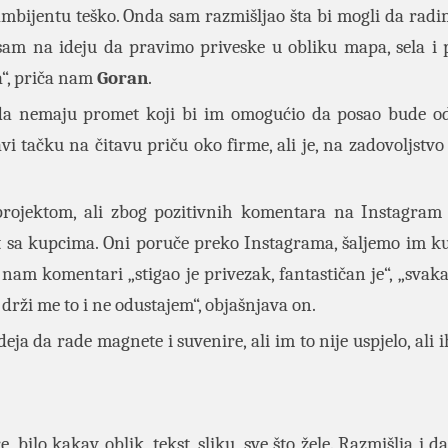
m ambijentu teško. Onda sam razmišljao šta bi mogli da radi
 sam na ideju da pravimo priveske u obliku mapa, sela i
a“, priča nam
Goran
.
e da nemaju promet koji bi im omogućio da posao bude odr
vi tačku na čitavu priču oko firme, ali je, na zadovoljstv
projektom, ali zbog pozitivnih komentara na Instagram 
t sa kupcima. Oni poruče preko Instagrama, šaljemo im k
nam komentari „stigao je privezak, fantastičan je“, „svaka
 drži me to i ne odustajem“, objašnjava on.
deja da rade magnete i suvenire, ali im to nije uspjelo, ali i
 bilo kakav oblik, tekst, sliku, sve što žele. Razmišlja i d