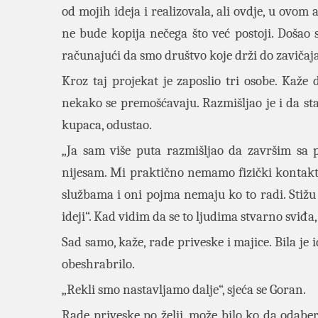
od mojih ideja i realizovala, ali ovdje, u ovo
ne bude kopija nečega što već postoji. Došao
računajući da smo društvo koje drži do zavičaj
Kroz taj projekat je zaposlio tri osobe. Kaž
nekako se premošćavaju. Razmišljao je i da sta
kupaca, odustao.
„Ja sam više puta razmišljao da završim sa 
nijesam. Mi praktično nemamo fizički kontak
službama i oni pojma nemaju ko to radi. Stižu 
ideji“. Kad vidim da se to ljudima stvarno sviđa,
Sad samo, kaže, rade priveske i majice. Bila je i
obeshrabrilo.
„Rekli smo nastavljamo dalje“, sjeća se Goran.
Rade priveske po želji, može bilo ko da odabere,