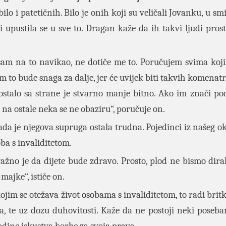
lo i patetičnih. Bilo je onih koji su veličali Jovanku, u sm
i upustila se u sve to. Dragan kaže da ih takvi ljudi prost
 sam na to navikao, ne dotiče me to. Poručujem svima koj
 im to bude snaga za dalje, jer će uvijek biti takvih komenat
ostalo sa strane je stvarno manje bitno. Ako im znači po
na ostale neka se ne obaziru“, poručuje on.
da je njegova supruga ostala trudna. Pojedinci iz našeg o
soba s invaliditetom.
ažno je da dijete bude zdravo. Prosto, plod ne bismo dirali
 majke“, ističe on.
im se otežava život osobama s invaliditetom, to radi brit
, te uz dozu duhovitosti. Kaže da ne postoji neki poseba