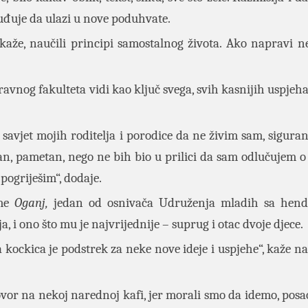
suđuje da ulazi u nove poduhvate.
kaže, naučili principi samostalnog života. Ako napravi n
vnog fakulteta vidi kao ključ svega, svih kasnijih uspjeha,
avjet mojih roditelja i porodice da ne živim sam, sigura
dan, pametan, nego ne bih bio u prilici da sam odlučujem o
pogriješim“, dodaje.
rme
Oganj,
jedan od osnivača Udruženja mladih sa hend
, i ono što mu je najvrijednije – suprug i otac dvoje djece.
ta kockica je podstrek za neke nove ideje i uspjehe“, kaže 
vor na nekoj narednoj kafi, jer morali smo da idemo, posao