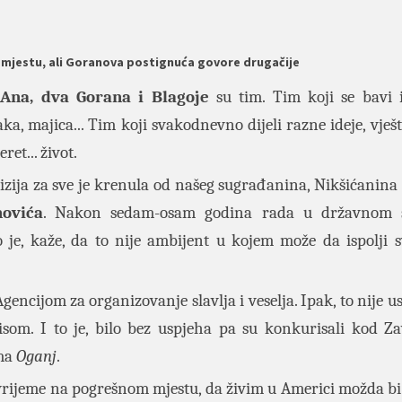
 mjestu, ali Goranova postignuća govore drugačije
 Ana, dva Gorana i Blagoje
su tim. Tim koji se bavi
ka, majica... Tim koji svakodnevno dijeli razne ideje, vješti
eret... život.
vizija za sve je krenula od našeg sugrađanina, Nikšićanina
ovića
. Nakon sedam-osam godina rada u državnom s
o je, kaže, da to nije ambijent u kojem može da ispolji s
ncijom za organizovanje slavlja i veselja. Ipak, to nije us
isom. I to je, bilo bez uspjeha pa su konkurisali kod Z
rma
Oganj
.
vrijeme na pogrešnom mjestu, da živim u Americi možda bi