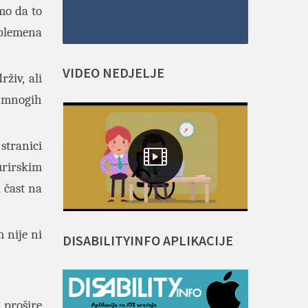
mo da to
 plemena
VIDEO
NEDJELJE
živ, ali
o mnogih
stranici
urirskim
 čast na
h nije ni
DISABILITYINFO
APLIKACIJE
a prošire