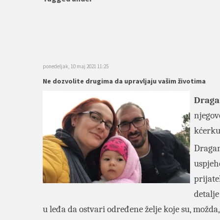
ponedeljak, 10 maj 2021 11:25
Ne dozvolite drugima da upravljaju vašim životima
Draga
njego
kćerku
Dragan
uspjeh
prijate
detalje
u leđa da ostvari određene želje koje su, možda