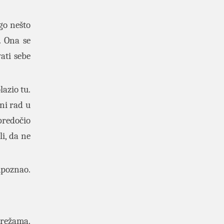
go nešto
. Ona se
ati sebe
lazio tu.
lni rad u
predočio
i, da ne
upoznao.
mrežama.