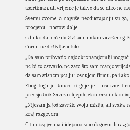
asortiman, ali vrijeme je takvo da se niko ne u
Svemu ovome, a najviše neodustajanju su ga, 
procjenu - nastavi dalje.
Odluku da hoće da živi sam nakon završenog Pra
Goran ne doživljava tako.
„Da sam prihvatio najdobronamjerniji mogući s
ne bi to ostvario, ne zato što sam manje vrije
da sam stisnem petlju i osnujem firmu, pa i ako 
Zbog toga je danas tu gdje je – osnivač fi
predsjednik Saveza slijepih, član raznih komisija
„Nijesam ja još završio svoju misiju, ali svaka 
kraj razgovora.
O tim uspjesima i idejama smo dogovorili razgo