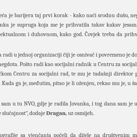
ća je barijera taj prvi korak - kako naći srodnu dušu, ne
ovanka je supruga koja me je prihvatila takav kakav jesam
ntelektualnom i duhovnom, kako god. Čovjek treba da prihv
 radi u jednoj organizaciji čiji je osnivač i povremeno je do
 anegdota. Pošto radi kao socijalni radnik u Centru za socija
ćkom Centru za socijalni rad, te mu je tadašnji direktor 
ada ga je, međutim, pitao je li oženjen, rekao mu je, u šal
 sam u tu NVO, gdje je radila Jovanka, i tog dana sam je 
 slučajnost“, dodaje
Dragan,
uz osmijeh.
tografije sa vjenčanja počeli da dijele na društvenim 