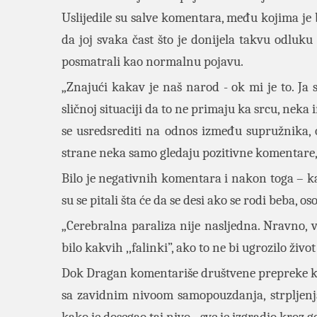
Uslijedile su salve komentara, među kojima je bi
da joj svaka čast što je donijela takvu odluku 
posmatrali kao normalnu pojavu.
„Znajući kakav je naš narod - ok mi je to. Ja
sličnoj situaciji da to ne primaju ka srcu, neka
se usredsrediti na odnos između supružnika, 
strane neka samo gledaju pozitivne komentare, 
Bilo je negativnih komentara i nakon toga – ka
su se pitali šta će da se desi ako se rodi beba, o
„Cerebralna paraliza nije nasljedna. Nravno, v
bilo kakvih ,,falinki”, ako to ne bi ugrozilo život
Dok Dragan komentariše društvene prepreke koj
sa zavidnim nivoom samopouzdanja, strpljenja