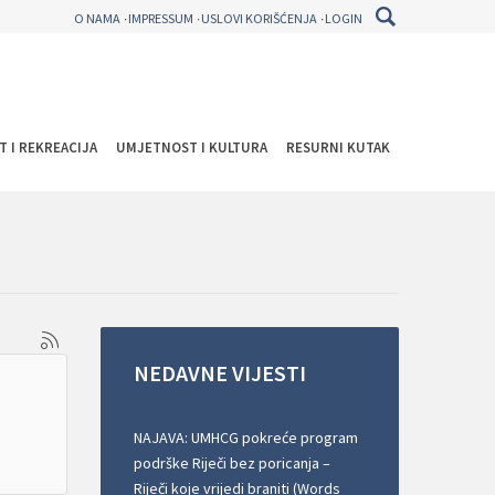
O NAMA
IMPRESSUM
USLOVI KORIŠĆENJA
LOGIN
T I REKREACIJA
UMJETNOST I KULTURA
RESURNI KUTAK
NEDAVNE
VIJESTI
NAJAVA: UMHCG pokreće program
podrške Riječi bez poricanja –
Riječi koje vrijedi braniti (Words