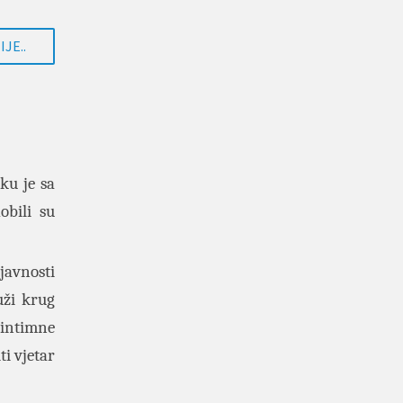
JE..
ku je sa
bili su
javnosti
uži krug
e intimne
ti vjetar