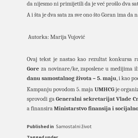
da nijesmo ni primijetili da je već prošlo dva sa
A i šta je dva sata za sve ono što Goran ima da 
Autorka: Marija Vujović
Ovaj tekst je nastao kao rezultat konkursa 
Gore
za novinare/ke, zaposlene u medijima il
danu samostalnog života – 5. maju
, i kao 
Kampanju povodom 5. maja
UMHCG
je organi
sprovodi ga
Generalni sekretarijat Vlade C
a finansira
Ministarstvo finansija i socijaln
Published in
Samostalni život
Tagged under