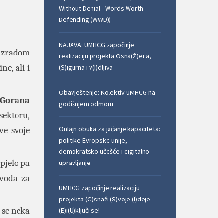
Without Denial - Words Worth
Defending (WWD))
NAJAVA: UMHCG započinje
 izradom
realizaciju projekta Osna(Ž)ena,
ne, ali i
(S)igurna i v(I)dljiva
Obavještenje: Kolektiv UMHCG na
Gorana
godišnjem odmoru
ektoru,
Onlajn obuka za jačanje kapaciteta:
ve svoje
politike Evropske unije,
demokratsko učešće i digitalno
pjelo pa
upravljanje
avoda za
UMHCG započinje realizaciju
projekta (O)snaži (S)voje (I)deje -
 se neka
(E)i(U)ključi se!