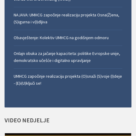
NAJAVA: UMHCG započinje realizaciju projekta Osna(Ž)ena,
(S)igurna i v(I)dljiva
Obavještenje: Kolektiv UMHCG na godišnjem odmoru
Onlajn obuka za jačanje kapaciteta: politike Evropske unije,
demokratsko učešće i digitalno upravljanje
UMHCG započinje realizaciju projekta (O)snaži (S)voje (I)deje
- (E)i(U)ključi se!
VIDEO
NEDJELJE