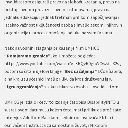
invaliditetom osigurali pravo na slobodu kretanja, pravo na
pristup javnom prevozu i javnim ustanovama, pravo na
jednaku edukaciju i jednak tretman prilikom zapošljavanja i
istakao važnost uključenosti osoba s invaliditetom i njihovih
organizacija u proces donošenja odluka na svim fazama.
Nakon uvodnih izlaganja prikazan je film UMHCG
“Pomjeramo granice”
, koji možete pogledati i
https://www.youtube.com/watch?v=XRQvR0guWCw&t=32s ,
potom su čitani djelovi knjige
“Bez sažaljenja”
Džoa Šapira,
a na kraju su učesnici imali priliku da kroz društvenu igru
“Igru ograničenja”
steknu iskustvo osoba s invaliditetom.
UMHCG je izdalo i četvrto izdanje časopisa DisabilityINFO u
susret ovom datumu, u kojem ćete imati priliku da pročitate
intervju s Adolfom Ratzkom, jednim od osnivača ENILa i
osnivačem Institutta za samostalni žuvot, i Nikolom