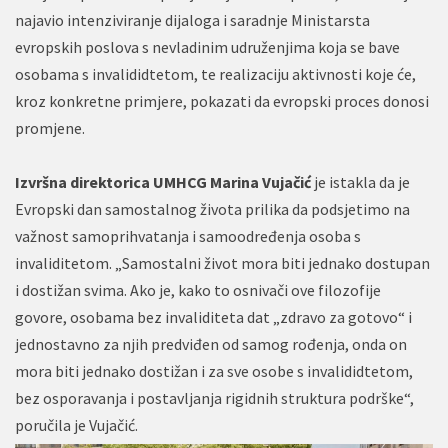
najavio intenziviranje dijaloga i saradnje Ministarsta
evropskih poslova s nevladinim udruženjima koja se bave
osobama s invalididtetom, te realizaciju aktivnosti koje će,
kroz konkretne primjere, pokazati da evropski proces donosi
promjene.
Izvršna direktorica UMHCG Marina Vujačić
je istakla da je
Evropski dan samostalnog života prilika da podsjetimo na
važnost samoprihvatanja i samoodređenja osoba s
invaliditetom. „Samostalni život mora biti jednako dostupan
i dostižan svima. Ako je, kako to osnivači ove filozofije
govore, osobama bez invaliditeta dat „zdravo za gotovo“ i
jednostavno za njih predviđen od samog rođenja, onda on
mora biti jednako dostižan i za sve osobe s invalididtetom,
bez osporavanja i postavljanja rigidnih struktura podrške“,
poručila je Vujačić.