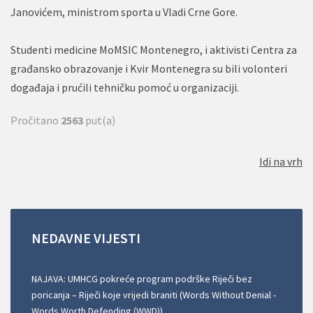
Janovićem, ministrom sporta u Vladi Crne Gore.
Studenti medicine MoMSIC Montenegro, i aktivisti Centra za
građansko obrazovanje i Kvir Montenegra su bili volonteri
događaja i prućili tehničku pomoć u organizaciji.
Pročitano
2563
put(a)
Idi na vrh
NEDAVNE
VIJESTI
NAJAVA: UMHCG pokreće program podrške Riječi bez
poricanja – Riječi koje vrijedi braniti (Words Without Denial -
Words Worth Defending (WWD))