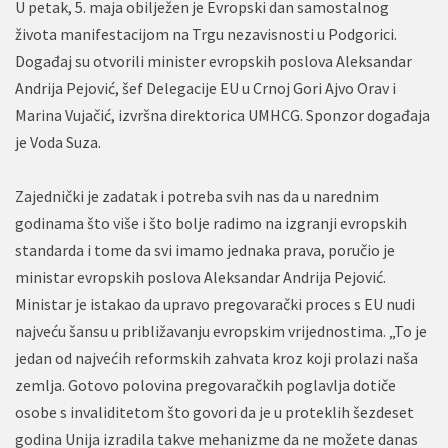
U petak, 5. maja obilježen je Evropski dan samostalnog
života manifestacijom na Trgu nezavisnosti u Podgorici.
Događaj su otvorili minister evropskih poslova Aleksandar
Andrija Pejović, šef Delegacije EU u Crnoj Gori Ajvo Orav i
Marina Vujačić, izvršna direktorica UMHCG. Sponzor događaja
je Voda Suza.
Zajednički je zadatak i potreba svih nas da u narednim
godinama što više i što bolje radimo na izgranji evropskih
standarda i tome da svi imamo jednaka prava, poručio je
ministar evropskih poslova Aleksandar Andrija Pejović.
Ministar je istakao da upravo pregovarački proces s EU nudi
najveću šansu u približavanju evropskim vrijednostima. „To je
jedan od najvećih reformskih zahvata kroz koji prolazi naša
zemlja. Gotovo polovina pregovaračkih poglavlja dotiče
osobe s invaliditetom što govori da je u proteklih šezdeset
godina Unija izradila takve mehanizme da ne možete danas