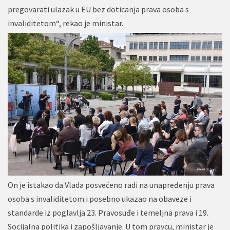
pregovarati ulazak u EU bez doticanja prava osoba s
invaliditetom“, rekao je ministar.
On je istakao da Vlada posvećeno radi na unapređenju prava
osoba s invaliditetom i posebno ukazao na obaveze i
standarde iz poglavlja 23. Pravosuđe i temeljna prava i 19.
Socijalna politika i zapošljavanje. U tom pravcu, ministar je