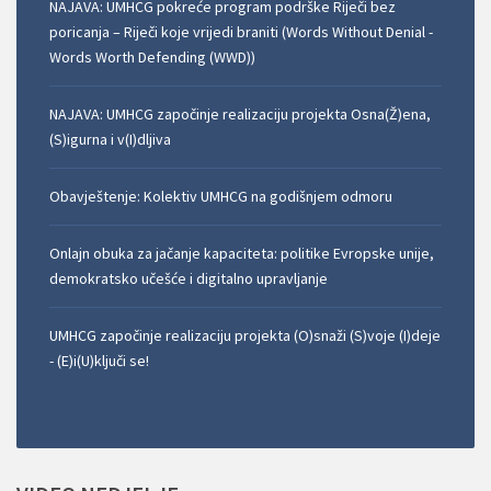
NAJAVA: UMHCG pokreće program podrške Riječi bez
poricanja – Riječi koje vrijedi braniti (Words Without Denial -
Words Worth Defending (WWD))
NAJAVA: UMHCG započinje realizaciju projekta Osna(Ž)ena,
(S)igurna i v(I)dljiva
Obavještenje: Kolektiv UMHCG na godišnjem odmoru
Onlajn obuka za jačanje kapaciteta: politike Evropske unije,
demokratsko učešće i digitalno upravljanje
UMHCG započinje realizaciju projekta (O)snaži (S)voje (I)deje
- (E)i(U)ključi se!