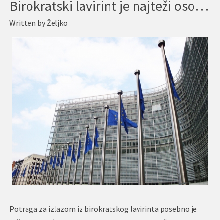
Birokratski lavirint je najteži osobama s invaliditetom, izlaz im moraju omogućiti institucije
Written by
Željko
Potraga za izlazom iz birokratskog lavirinta posebno je