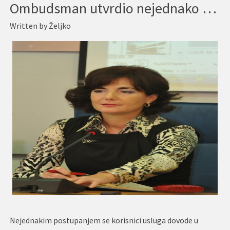
Ombudsman utvrdio nejednako postupanje u finansiranju: Država štedi na djeci s invaliditetom
Written by
Željko
Nejednakim postupanjem se korisnici usluga dovode u