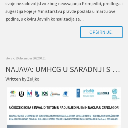
svoje nezadovoljstvo zbog neusvajanja Primjedbi, predloga i
sugestija koje je Ministarstvu pravde poslala u martu ove
godine, u okviru Javnih konsultacija sa…
OPŠIRNIJE..
utorak, 20 decembar 2022 08:21
NAJAVA: UMHCG U SARADNJI S KONZORCIJUMOM ORGANIZACIJA OSOBA S INVALIDITETOM I RODITELJSKIM UDRUŽENJIMA ZAPOČINJE REALIZACIJU PROJEKTA ZA BOLJU INKLUZIJU I UČEŠĆE OSOBA S INVALIDITETOM U RADU UJEDINJENIH NACIJA U CRNOJ GORI
Written by
Željko