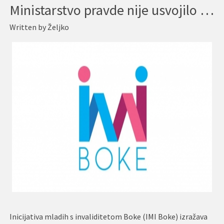
Ministarstvo pravde nije usvojilo primjedbe, predloge i sugestije IMI Boke za garantovanje ravnopravnog uživanja prava OSI na besplatnu pravnu pomoć
Written by
Željko
Inicijativa mladih s invaliditetom Boke (IMI Boke) izražava