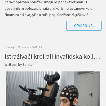
neravnopravan položaj i imaju nejednak tretman. U
povoljnijem položaju bivaju oni korisnici ustanove koju
finansira država, piše u mišljenju Snežane Mijušković.
Zaštitnik ljudskih…
OPŠIRNIJE..
ponedeljak, 28 novembar 2022 13:31
Istraživači kreirali invalidska kolica koja mogu da se kontrolišu mislima
Written by
Željko