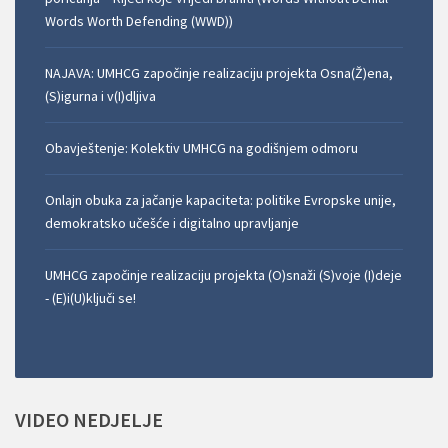
Words Worth Defending (WWD))
NAJAVA: UMHCG započinje realizaciju projekta Osna(Ž)ena,
(S)igurna i v(I)dljiva
Obavještenje: Kolektiv UMHCG na godišnjem odmoru
Onlajn obuka za jačanje kapaciteta: politike Evropske unije,
demokratsko učešće i digitalno upravljanje
UMHCG započinje realizaciju projekta (O)snaži (S)voje (I)deje
- (E)i(U)ključi se!
VIDEO
NEDJELJE