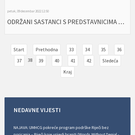
petak, 09 decembar 2022 12:50
ODRŽANI SASTANCI S PREDSTAVNICIMA MINISTARSTVA PRAVDE I MINISTARSTVA PROSVJETE NA TEMU ZAŠTITE PRAVA DJECE I PORODIČNOG ŽIVOTA
Start
Prethodna
33
34
35
36
38
37
39
40
41
42
Sledeća
Kraj
NEDAVNE
VIJESTI
NAJAVA: UMHCG pokreće program podrške Riječi bez
poricanja – Riječi koje vrijedi braniti (Words Without Denial -