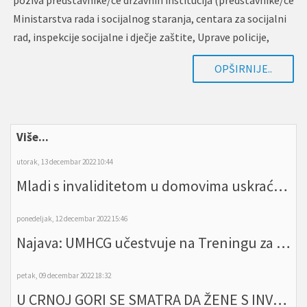
Ministarstva rada i socijalnog staranja, centara za socijalni
rad, inspekcije socijalne i dječje zaštite, Uprave policije,
tužilaštava, sudova,…
OPŠIRNIJE..
Više...
utorak, 13 decembar 2022 10:44
Mladi s invaliditetom u domovima uskraćeni za bilo kakav razvoj: Neophodna deinstitucionalizacija
ponedeljak, 12 decembar 2022 15:46
Najava: UMHCG učestvuje na Treningu za koordinatore studentskih kancelarija, koordinatore volonterske podrške i usluga transporta
petak, 09 decembar 2022 18:32
U CRNOJ GORI SE SMATRA DA ŽENE S INVALIDITETOM NE TRPE NIJEDAN VID NASILJA