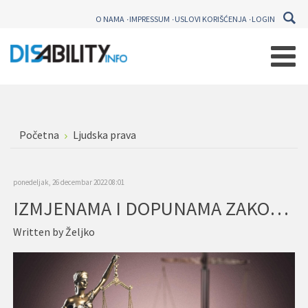
O NAMA
IMPRESSUM
USLOVI KORIŠĆENJA
LOGIN
Početna
Ljudska prava
ponedeljak, 26 decembar 2022 08:01
IZMJENAMA I DOPUNAMA ZAKONA O BESPLATNOJ PRAVNOJ POMOĆI UNAPRIJEDITI SISTEMM PRUŽANJA BESPLATNE PRAVNE POMOĆI
Written by
Željko