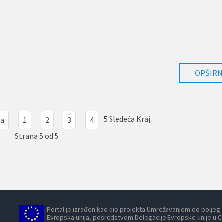
OPŠIRNI
5
Sledeća
Kraj
na
1
2
3
4
Strana 5 od 5
Portal je izrađen kao dio projekta Umrežavanjem do boljeg ra
Evropska unija, posredstvom Delegacije Evropske unije u Cr