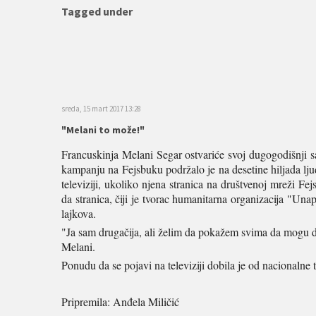
Tagged under
sreda, 15 mart 2017 13:28
"Melani to može!"
Francuskinja Melani Segar ostvariće svoj dugogodišnji s
kampanju na Fejsbuku podržalo je na desetine hiljada ljud
televiziji, ukoliko njena stranica na društvenoj mreži F
da stranica, čiji je tvorac humanitarna organizacija "Una
lajkova.
"Ja sam drugačija, ali želim da pokažem svima da mogu da 
Melani.
Ponudu da se pojavi na televiziji dobila je od nacionalne
Pripremila: Anđela Miličić