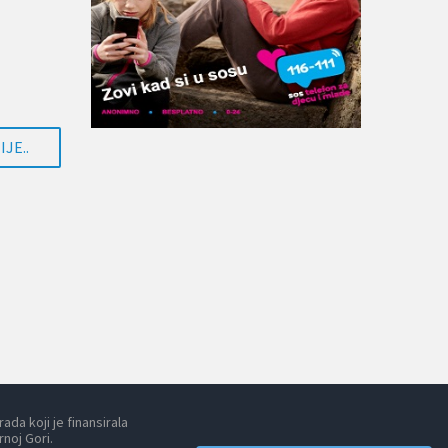
JE..
da koji je finansirala
noj Gori.