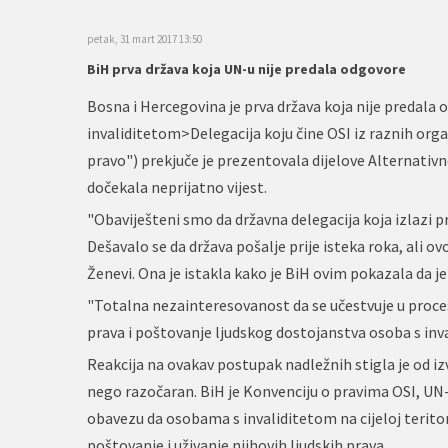
petak, 31 mart 2017 13:50
BiH prva država koja UN-u nije predala odgovore
Bosna i Hercegovina je prva država koja nije predala
invaliditetom>Delegacija koju čine OSI iz raznih org
pravo") prekjuče je prezentovala dijelove Alternativn
dočekala neprijatno vijest.
"Obaviješteni smo da državna delegacija koja izlazi 
Dešavalo se da država pošalje prije isteka roka, ali ovo
Ženevi. Ona je istakla kako je BiH ovim pokazala da je
"Totalna nezainteresovanost da se učestvuje u procesu
prava i poštovanje ljudskog dostojanstva osoba s inva
Reakcija na ovakav postupak nadležnih stigla je od izv
nego razočaran. BiH je Konvenciju o pravima OSI, UN-
obavezu da osobama s invaliditetom na cijeloj teritor
poštovanje i uživanje njihovih ljudskih prava.