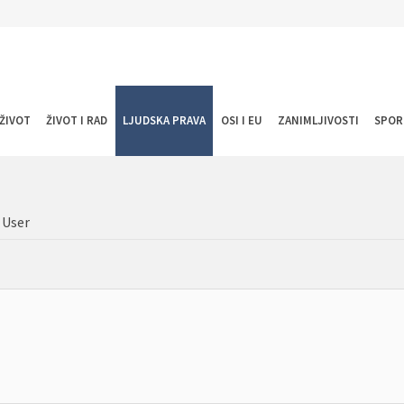
ŽIVOT
ŽIVOT I RAD
LJUDSKA PRAVA
OSI I EU
ZANIMLJIVOSTI
SPOR
 User