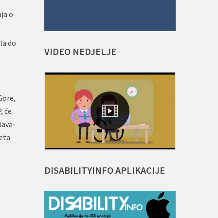
aja o
ela do
VIDEO
NEDJELJE
Gore,
, će
lava-
teta
DISABILITYINFO
APLIKACIJE