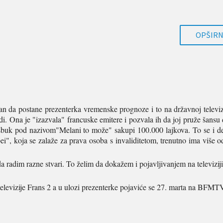
OPŠIRNI
an da postane prezenterka vremenske prognoze i to na državnoj televiz
i. Ona je "izazvala" francuske emitere i pozvala ih da joj pruže šansu 
ejsbuk pod nazivom"Melani to može" sakupi 100.000 lajkova. To se i de
pei", koja se zalaže za prava osoba s invaliditetom, trenutno ima više 
radim razne stvari. To želim da dokažem i pojavljivanjem na televiziji"
 televizije Frans 2 a u ulozi prezenterke pojaviće se 27. marta na BFMT