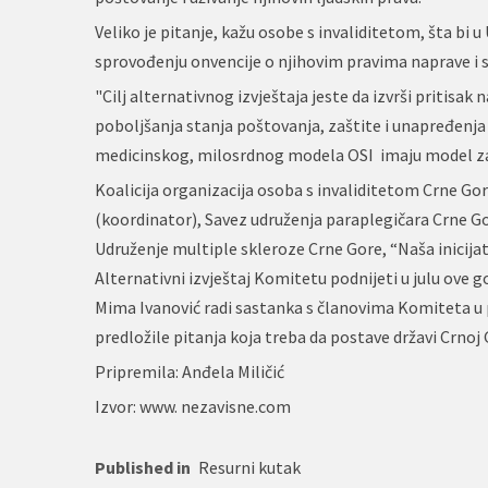
Veliko je pitanje, kažu osobe s invaliditetom, šta bi u
sprovođenju onvencije o njihovim pravima naprave i sa
"Cilj alternativnog izvještaja jeste da izvrši pritisak
poboljšanja stanja poštovanja, zaštite i unapređenja
medicinskog, milosrdnog modela OSI imaju model zas
Koalicija organizacija osoba s invaliditetom Crne G
(koordinator), Savez udruženja paraplegičara Crne Gor
Udruženje multiple skleroze Crne Gore, “Naša inicijat
Alternativni izvještaj Komitetu podnijeti u julu ove
Mima Ivanović radi sastanka s članovima Komiteta u p
predložile pitanja koja treba da postave državi Crnoj
Pripremila: Anđela Miličić
Izvor: www. nezavisne.com
Published in
Resurni kutak