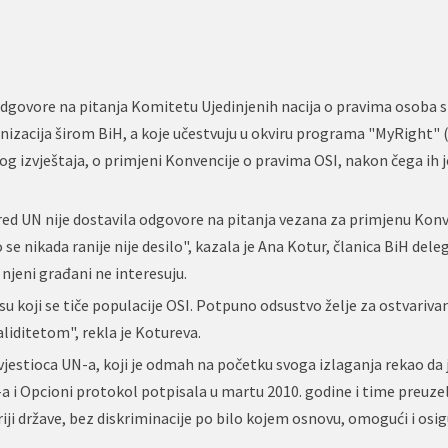
 odgovore na pitanja Komitetu Ujedinjenih nacija o pravima osoba s
anizacija širom BiH, a koje učestvuju u okviru programa "MyRight" 
og izvještaja, o primjeni Konvencije o pravima OSI, nakon čega ih j
pred UN nije dostavila odgovore na pitanja vezana za primjenu Konv
 se nikada ranije nije desilo", kazala je Ana Kotur, članica BiH deleg
 njeni građani ne interesuju.
 koji se tiče populacije OSI. Potpuno odsustvo želje za ostvariva
liditetom", rekla je Kotureva.
jestioca UN-a, koji je odmah na početku svoga izlaganja rekao da je
a i Opcioni protokol potpisala u martu 2010. godine i time preuze
iji države, bez diskriminacije po bilo kojem osnovu, omogući i osi