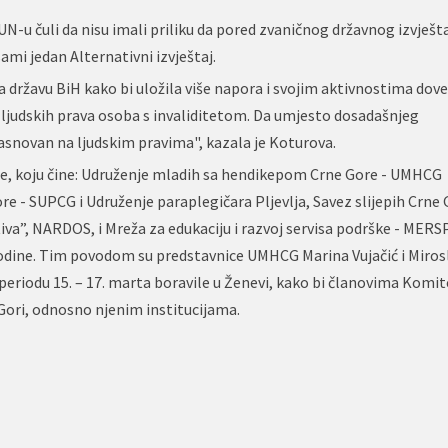
 UN-u čuli da nisu imali priliku da pored zvaničnog državnog izvješt
mi jedan Alternativni izvještaj.
 na državu BiH kako bi uložila više napora i svojim aktivnostima dov
 ljudskih prava osoba s invaliditetom. Da umjesto dosadašnjeg
novan na ljudskim pravima", kazala je Koturova.
ore, koju čine: Udruženje mladih sa hendikepom Crne Gore - UMHCG
e - SUPCG i Udruženje paraplegičara Pljevlja, Savez slijepih Crne 
iva”, NARDOS, i Mreža za edukaciju i razvoj servisa podrške - MERSP
 godine. Tim povodom su predstavnice UMHCG Marina Vujačić i Miros
eriodu 15. – 17. marta boravile u Ženevi, kako bi članovima Komi
 Gori, odnosno njenim institucijama.