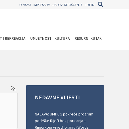
O NAMA
IMPRESSUM
USLOVI KORIŠĆENJA
LOGIN
T I REKREACIJA
UMJETNOST I KULTURA
RESURNI KUTAK
NEDAVNE
VIJESTI
NAJAVA: UMHCG pokreće program
podrške Riječi bez poricanja –
Riječi koje vrijedi braniti (Words