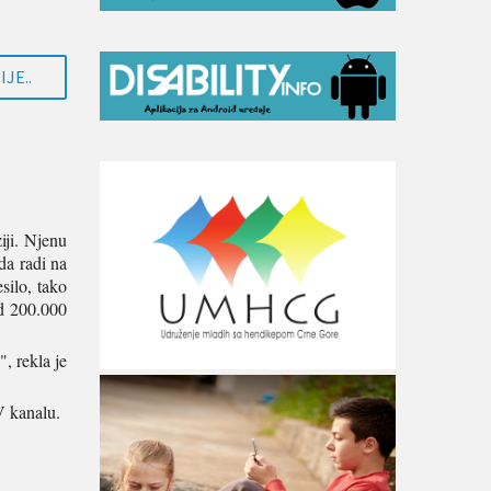
JE..
iji. Njenu
da radi na
silo, tako
od 200.000
, rekla je
V kanalu.