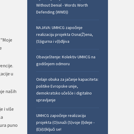
Without Denial - Words Worth
Defending (WWD))
NAJAVA: UMHCG započinje
realizaciju projekta Osna(Ž)ena,
("Moje
(S)igurna i v(I)dljiva
e
Obavještenje: Kolektiv UMHCG na
godišnjem odmoru
encije.
acije u
Onlajn obuka za jačanje kapaciteta:
politike Evropske unije,
nje naših
demokratsko učešće i digitalno
upravljanje
 i više
UMHCG započinje realizaciju
la
projekta (O)snaži (S)voje (I)deje -
gura puno
(E)i(U)ključi se!