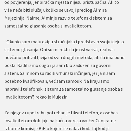
od povjerenja, jer biračka mjesta nijesu pristupačna. Ali to
više neće biti slučaj ukoliko se usvoji predlog Almira
Mujezinija. Naime, Almir je razvio telefonski sistem za
samostalno glasanje osoba s invaliditetom.
"Okupio sam malu ekipu stručnjaka i predstavio svoju ideju o
sistemu glasanja. Oni su mi rekli da je ostvariva, realna i
novčano prihvatljivija od svih drugih metoda, ali da ima puno
posla. Radili smo dugo i ja sam bio zadužen za govorni
sistem. Sa mnom su radili vrhunski inžinjeri, jer ja nisam
posebno kvalifikovan, već sam samouk. Na kraju smo
napravili telefonski sistem za samostalno glasanje osoba s
invaliditetom", rekao je Mujezin.
Za njegovu upotrebu potreban je fiksni telefon, a osobe s
invaliditetom dobijaju na kućnu adresu vaučer Centralne
izborne komisije BiH u kojem se nalazi kod. Taj kod je