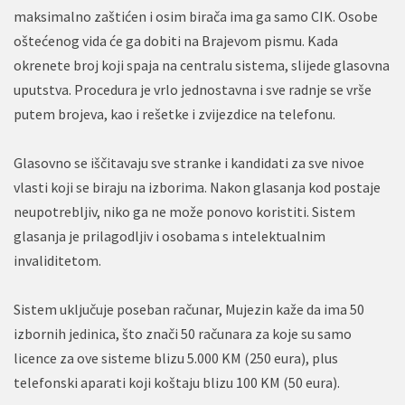
maksimalno zaštićen i osim birača ima ga samo CIK. Osobe
oštećenog vida će ga dobiti na Brajevom pismu. Kada
okrenete broj koji spaja na centralu sistema, slijede glasovna
uputstva. Procedura je vrlo jednostavna i sve radnje se vrše
putem brojeva, kao i rešetke i zvijezdice na telefonu.
Glasovno se iščitavaju sve stranke i kandidati za sve nivoe
vlasti koji se biraju na izborima. Nakon glasanja kod postaje
neupotrebljiv, niko ga ne može ponovo koristiti. Sistem
glasanja je prilagodljiv i osobama s intelektualnim
invaliditetom.
Sistem uključuje poseban računar, Mujezin kaže da ima 50
izbornih jedinica, što znači 50 računara za koje su samo
licence za ove sisteme blizu 5.000 KM (250 eura), plus
telefonski aparati koji koštaju blizu 100 KM (50 eura).