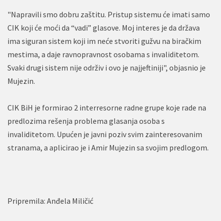
"Napravili smo dobru zaštitu. Pristup sistemu će imati samo
CIK koji će moći da “vadi” glasove. Moj interes je da država
ima siguran sistem koji im neće stvoriti gužvu na biračkim
mestima, a daje ravnopravnost osobama s invaliditetom.
Svaki drugi sistem nije održiv i ovo je najjeftiniji", objasnio je
Mujezin.
CIK BiH je formirao 2 interresorne radne grupe koje rade na
predlozima rešenja problema glasanja osoba s
invaliditetom. Upućen je javni poziv svim zainteresovanim
stranama, a aplicirao je i Amir Mujezin sa svojim predlogom.
Pripremila: Anđela Miličić