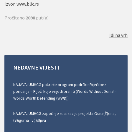
Izvor: www.blic.rs
Pročitano
2098
put(a)
Idi na vrh
NEDAVNE
VIJESTI
NAJAVA: UMHCG pokreće program podrške Riječi bez
poricanja – Riječi koje vrijedi braniti (Words Without Denial -
Words Worth Defending (WWD))
NAJAVA: UMHCG započinje realizaciju projekta Osna(Ž)ena,
(S)igurna i v(I)dljiva