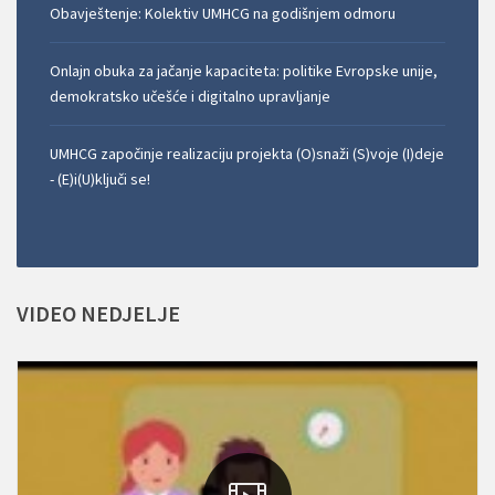
Obavještenje: Kolektiv UMHCG na godišnjem odmoru
Onlajn obuka za jačanje kapaciteta: politike Evropske unije,
demokratsko učešće i digitalno upravljanje
UMHCG započinje realizaciju projekta (O)snaži (S)voje (I)deje
- (E)i(U)ključi se!
VIDEO
NEDJELJE