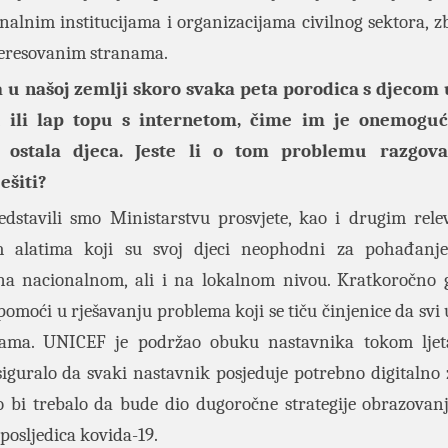
nalnim institucijama i organizacijama civilnog sektora, z
teresovanim stranama.
 u našoj zemlji skoro svaka peta porodica s djecom 
 ili lap topu s internetom, čime im je onemogu
 ostala djeca. Jeste li o tom problemu razgova
ešiti?
edstavili smo Ministarstvu prosvjete, kao i drugim rel
m alatima koji su svoj djeci neophodni za pohađanje
t na nacionalnom, ali i na lokalnom nivou. Kratkoročno 
omoći u rješavanju problema koji se tiču činjenice da svi u
jama. UNICEF je podržao obuku nastavnika tokom ljeta
iguralo da svaki nastavnik posjeduje potrebno digitalno 
o bi trebalo da bude dio dugoročne strategije obrazovanj
 posljedica kovida-19.