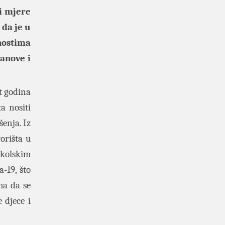
i mjere
 da je u
nostima
tanove i
t godina
a nositi
enja. Iz
orišta u
školskim
-19, što
ma da se
 djece i