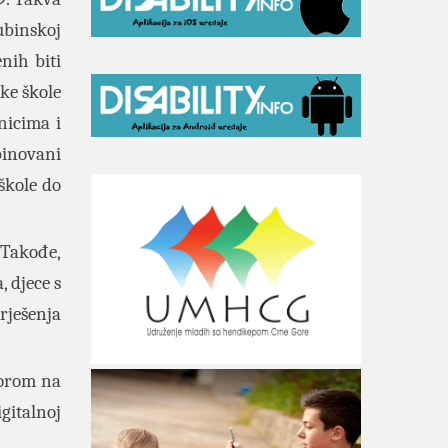
ubinskoj
nih biti
ke škole
nicima i
binovani
 škole do
 Takođe,
 djece s
rješenja
torom na
gitalnoj