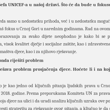
fa UNICEF-a u našoj državi. Što će da bude u fokus
leda samo u nedostatku prihoda, već i u nedostatku moguć
e naš fokus u Crnoj Gori u narednim godinama. Rad na ovom
 obrazovanja za svako dijete neophodno je kako bi se 
visok kvalitet dječje i socijalne zaštite, kao i zdravstvene
aštva djece, kao i za njihovo rješavanje.
 onda riješiti problem
šava problem prosjačenja djece. Hoćete li i na koj
o je kao jedno od ključnih pitanja ljudskih prava u Crno
 2018. godine. Prema preporukama Komiteta UN za prava 
ja djece na ulici i da uradi analizu ključnih uzraka ove po
esti strategiju za rješavanje ovog pitanja, a ključno je da