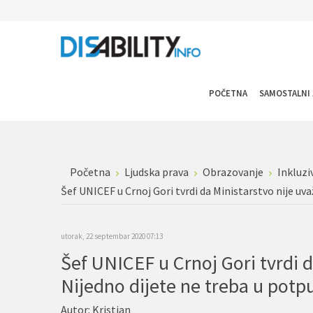
POČETNA
SAMOSTALNI 
Početna
Ljudska prava
Obrazovanje
Inkluzi
Šef UNICEF u Crnoj Gori tvrdi da Ministarstvo nije uvaž
utorak, 22 septembar 2020 07:13
Šef UNICEF u Crnoj Gori tvrdi d
Nijedno dijete ne treba u potpun
Autor:
Kristian