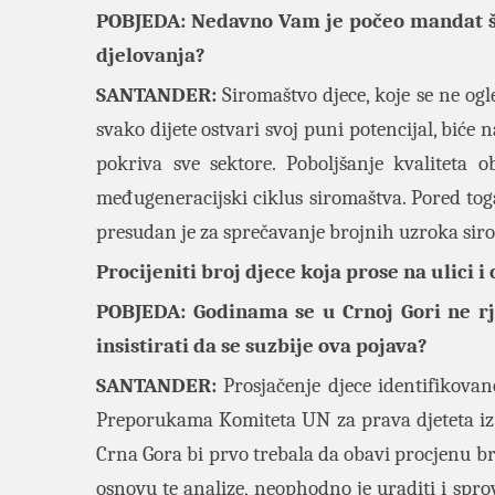
POBJEDA: Nedavno Vam je počeo mandat še
djelovanja?
SANTANDER:
Siromaštvo djece, koje se ne og
svako dijete ostvari svoj puni potencijal, bić
pokriva sve sektore. Poboljšanje kvaliteta
međugeneracijski ciklus siromaštva. Pored toga, 
presudan je za sprečavanje brojnih uzroka sirom
Procijeniti broj djece koja prose na ulici i
POBJEDA: Godinama se u Crnoj Gori ne rje
insistirati da se suzbije ova pojava?
SANTANDER:
Prosjačenje djece identifikovan
Preporukama Komiteta UN za prava djeteta iz
Crna Gora bi prvo trebala da obavi procjenu bro
osnovu te analize, neophodno je uraditi i sprov