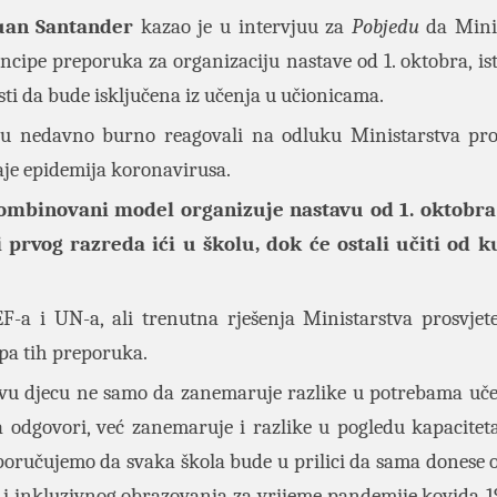
an Santander
kazao je u intervjuu za
Pobjedu
da Minis
incipe preporuka za organizaciju nastave od 1. oktobra, ist
ti da bude isključena iz učenja u učionicama.
i su nedavno burno reagovali na odluku Ministarstva pro
raje epidemija koronavirusa.
kombinovani model organizuje nastavu od 1. oktobr
 prvog razreda ići u školu, dok će ostali učiti od k
-a i UN-a, ali trenutna rješenja Ministarstva prosvjet
pa tih preporuka.
a svu djecu ne samo da zanemaruje razlike u potrebama uč
a odgovori, već zanemaruje i razlike u pogledu kapaciteta
poručujemo da svaka škola bude u prilici da sama donese 
 i inkluzivnog obrazovanja za vrijeme pandemije kovida-1