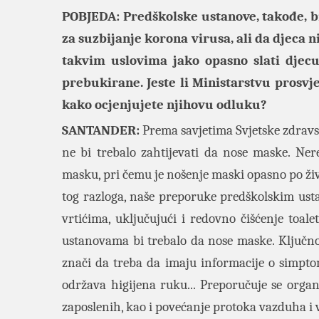
POBJEDA: Predškolske ustanove, takođe, bi
za suzbijanje korona virusa, ali da djeca n
takvim uslovima jako opasno slati djecu
prebukirane. Jeste li Ministarstvu prosvj
kako ocjenjujete njihovu odluku?
SANTANDER:
Prema savjetima Svjetske zdravs
ne bi trebalo zahtijevati da nose maske. Nere
masku, pri čemu je nošenje maski opasno po živ
tog razloga, naše preporuke predškolskim ust
vrtićima, uključujući i redovno čišćenje toa
ustanovama bi trebalo da nose maske. Ključno j
znači da treba da imaju informacije o simpto
održava higijena ruku... Preporučuje se organ
zaposlenih, kao i povećanje protoka vazduha i v