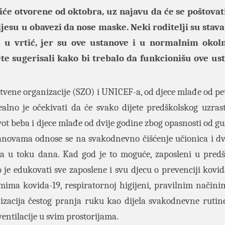
će otvorene od oktobra, uz najavu da će se poštovat
ijesu u obavezi da nose maske. Neki roditelji su stava
 u vrtić, jer su ove ustanove i u normalnim okol
ete sugerisali kako bi trebalo da funkcionišu ove us
tvene organizacije (SZO) i UNICEF-a, od djece mlađe od pe
alno je očekivati da će svako dijete predškolskog uzrast
ot beba i djece mlađe od dvije godine zbog opasnosti od guš
anovama odnose se na svakodnevno čišćenje učionica i dv
leta u toku dana. Kad god je to moguće, zaposleni u pred
e edukovati sve zaposlene i svu djecu o prevenciji kovida
mima kovida-19, respiratornoj higijeni, pravilnim načini
izacija čestog pranja ruku kao dijela svakodnevne rutine
entilacije u svim prostorijama.