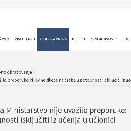
ŽIVOT
ŽIVOT I RAD
LJUDSKA PRAVA
OSI I EU
ZANIMLJIVOSTI
SPOR
vno obrazovanje
ilo preporuke: Nijedno dijete ne treba u potpunosti isključiti iz uč
a Ministarstvo nije uvažilo preporuke:
osti isključiti iz učenja u učionici