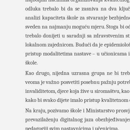
odluka trebalo bi da se zasniva na dva ključ
analizi kapaciteta škole za stvaranje bezbjedn
sveden na najmanju moguću mjeru. Stoga bi od
trebalo donijeti u saradnji sa zdravstvenim s
lokalnom zajednicom. Budući da je epidemiološk
pristup modalitetima nastave – u učionicama ili
škole.
Kao drugo, nijedna uzrasna grupa ne bi treba
veoma je važno posvetiti posebnu pažnju potre
invaliditetom, djece koja žive u siromaštvu, k
kako bi svako dijete imalo pristup kvalitetnom
Na kraju, pozivamo škole i Ministarstvo prosv
prevazilaženju digitalnog jaza obezbjeđivanje
pedagogiji svim nastavnicima i učenicima.