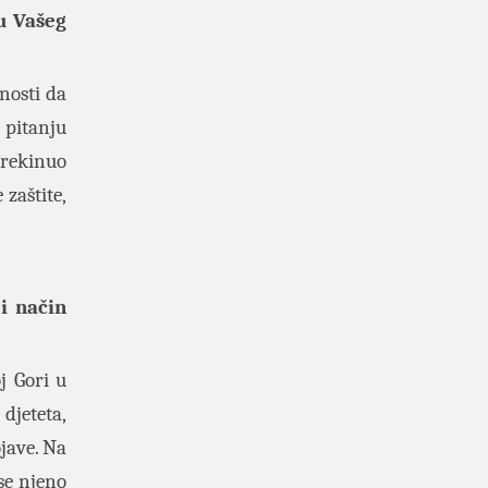
u Vašeg
nosti da
 pitanju
prekinuo
 zaštite,
i način
j Gori u
djeteta,
jave. Na
 se njeno