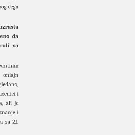
bog čega
uzrasta
ćeno da
rali sa
evantnim
 onlajn
gledano,
čenici i
, ali je
znanje i
a za 21.