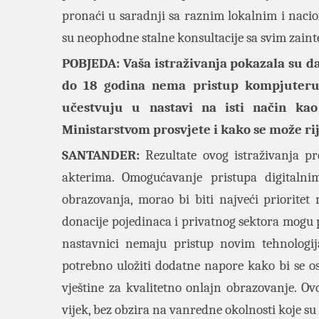
pronaći u saradnji sa raznim lokalnim i nacio
su neophodne stalne konsultacije sa svim zain
POBJEDA: Vaša istraživanja pokazala su da
do 18 godina nema pristup kompjuteru
učestvuju u nastavi na isti način kao
Ministarstvom prosvjete i kako se može rij
SANTANDER:
Rezultate ovog istraživanja pr
akterima. Omogućavanje pristupa digitalni
obrazovanja, morao bi biti najveći priorite
donacije pojedinaca i privatnog sektora mogu p
nastavnici nemaju pristup novim tehnologi
potrebno uložiti dodatne napore kako bi se os
vještine za kvalitetno onlajn obrazovanje. Ov
vijek, bez obzira na vanredne okolnosti koje su