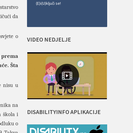
(E)i(U)ključi se!
tarstvo
ičući da
svjete o
VIDEO
NEDJELJE
a prema
uće. Šta
e nisu u
enika na
DISABILITYINFO
APLIKACIJE
 škola i
odluku o
9. Takva