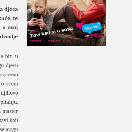
da djeca
uće, te
 u ovoj
dravlje
e biti u
gu djecu
movišemo
i o ovom
 njihovo
pitanju,
a master
tavi koji
 se mogu