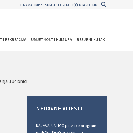
O NAMA
IMPRESSUM
USLOVI KORIŠĆENJA
LOGIN
T I REKREACIJA
UMJETNOST I KULTURA
RESURNI KUTAK
enja u učionici
NEDAVNE
VIJESTI
NAJAVA: UMHCG pokreće program
podrške Riječi bez poricanja –