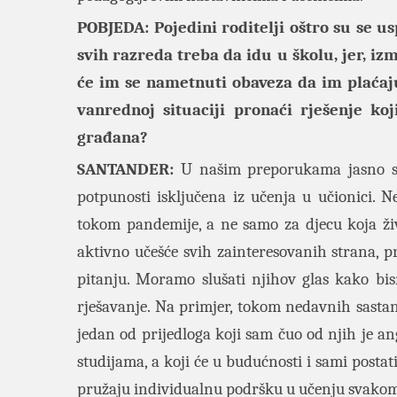
POBJEDA: Pojedini roditelji oštro su se us
svih razreda treba da idu u školu, jer, i
će im se nametnuti obaveza da im plaćaju
vanrednoj situaciji pronaći rješenje ko
građana?
SANTANDER:
U našim preporukama jasno smo
potpunosti isključena iz učenja u učionici. 
tokom pandemije, a ne samo za djecu koja ži
aktivno učešće svih zainteresovanih strana, pr
pitanju. Moramo slušati njihov glas kako bis
rješavanje. Na primjer, tokom nedavnih sasta
jedan od prijedloga koji sam čuo od njih je a
studijama, a koji će u budućnosti i sami postati
pružaju individualnu podršku u učenju svakom d