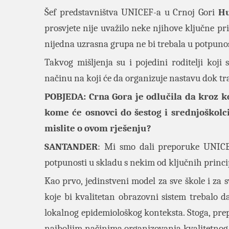
Šef predstavništva UNICEF-a u Crnoj Gori
Hu
prosvjete nije uvažilo neke njihove ključne pr
nijedna uzrasna grupa ne bi trebala u potpunos
Takvog mišljenja su i pojedini roditelji koj
načinu na koji će da organizuje nastavu dok t
POBJEDA: Crna Gora je odlučila da kroz 
kome će osnovci do šestog i srednjoškolci
mislite o ovom rješenju?
SANTANDER
: Mi smo dali preporuke UNICEF
potpunosti u skladu s nekim od ključnih princi
Kao prvo, jedinstveni model za sve škole i z
koje bi kvalitetan obrazovni sistem trebalo d
lokalnog epidemiološkog konteksta. Stoga, pre
najboljim načinima organizovanja kvalitetnog