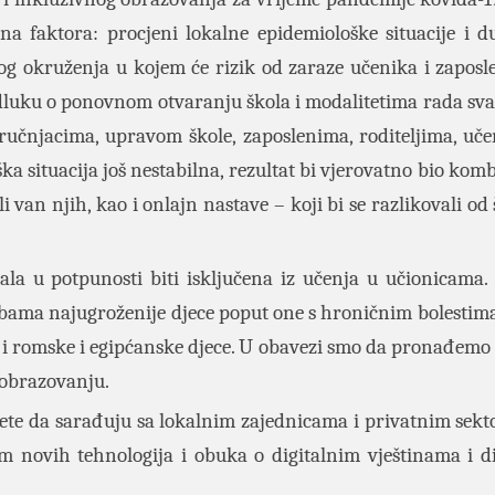
na faktora: procjeni lokalne epidemiološke situacije i d
og okruženja u kojem će rizik od zaraze učenika i zaposle
luku o ponovnom otvaranju škola i modalitetima rada sva
tručnjacima, upravom škole, zaposlenima, roditeljima, uče
a situacija još nestabilna, rezultat bi vjerovatno bio kom
 van njih, kao i onlajn nastave – koji bi se razlikovali od
la u potpunosti biti isključena iz učenja u učionicama.
bama najugroženije djece poput one s hroničnim bolestima,
ao i romske i egipćanske djece. U obavezi smo da pronađemo 
 obrazovanju.
jete da sarađuju sa lokalnim zajednicama i privatnim sek
m novih tehnologija i obuka o digitalnim vještinama i di