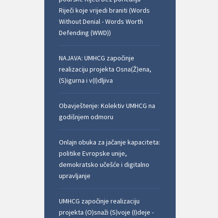
Riječi koje vrijedi braniti (Words
Without Denial - Words Worth
Defending (WWD))
NAJAVA: UMHCG započinje
realizaciju projekta Osna(Ž)ena,
(S)igurna i v(I)dljiva
Obavještenje: Kolektiv UMHCG na
godišnjem odmoru
Onlajn obuka za jačanje kapaciteta:
politike Evropske unije,
demokratsko učešće i digitalno
upravljanje
UMHCG započinje realizaciju
projekta (O)snaži (S)voje (I)deje -