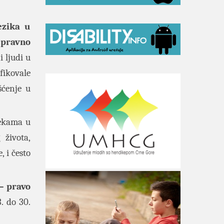
ezika u
 pravno
i ljudi u
fikovale
šćenje u
rekama u
 života,
 i često
– pravo
. do 30.