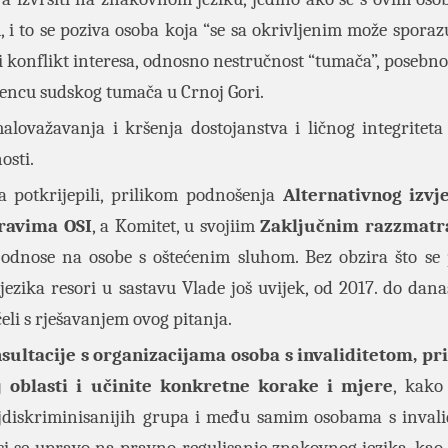
i to se poziva osoba koja “se sa okrivljenim može sporazu
 konflikt interesa, odnosno nestručnost “tumača”, posebno
icencu sudskog tumača u Crnoj Gori.
alovažavanja i kršenja dostojanstva i ličnog integriteta
osti.
a potkrijepili, prilikom podnošenja
Alternativnog izvj
ravima OSI
, a Komitet, u svojiim
Zaključnim razzmatr
odnose na osobe s oštećenim sluhom. Bez obzira što se
ika resori u sastavu Vlade još uvijek, od 2017. do danas
čeli s rješavanjem ovog pitanja.
ultacije s organizacijama osoba s invaliditetom, pr
 oblasti i učinite konkretne korake i mjere
, kako
ajdiskriminisanijih grupa i među samim osobama s invali