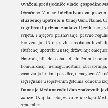
Uvaženi predsjedniče Vlade, gospodine M
Obraćamo Vam se
inicijativom za pravno
službenoj upotrebi u Crnoj Gori.
Naime,
Cr
regulisan i priznat znakovni jezik
, kao jez
svijetu, i njegovo priznavanje, pravno reguli
Konvenciju UN o pravima osoba sa invalidite
službenoj upotrebi u našoj državi nije omoguć
Naprotiv, hiljade osoba s djelimičnim i pot
komunikaciji, nemogućnostima obrazovanja, 
zasnivanja braka i porodice, nemogućnošću učeš
segregisane u sopstvenim getoima, odnosno izo
Danas je Međunarodni dan znakovnih jezik
za sve
. Ovaj dan obilježava se u sklopu Među
septembra.