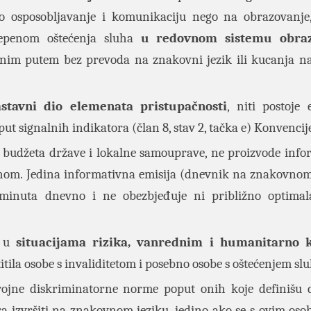
o osposobljavanje i komunikaciju nego na obrazovanje
tepenom oštećenja sluha
u redovnom sistemu obraz
menim putem bez prevoda na znakovni jezik ili kucanja n
astavni dio elemenata pristupačnosti
, niti postoje 
ut signalnih indikatora (član 8, stav 2, tačka e) Konvencij
iz budžeta države i lokalne samouprave, ne proizvode infor
uhom. Jedina informativna emisija (dnevnik na znakovnom
 minuta dnevno i ne obezbjeđuje ni približno optima
a u
situacijama rizika, vanrednim i humanitarno 
itila osobe s invaliditetom i posebno osobe s oštećenjem slu
ojne diskriminatorne norme poput onih koje definišu 
ora izvršiti na znakovnom jeziku, jedino ako se s ovim os