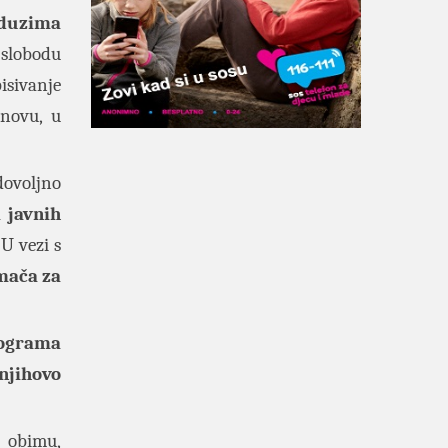
eduzima
 slobodu
isivanje
snovu, u
dovoljno
 javnih
U vezi s
mača za
ograma
njihovo
 obimu,