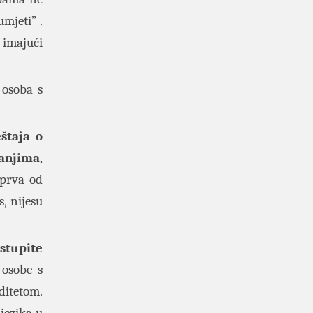
mjeti” .
 imajući
 osoba s
eštaja o
anjima
,
 prva od
, nijesu
istupite
 osobe s
ditetom.