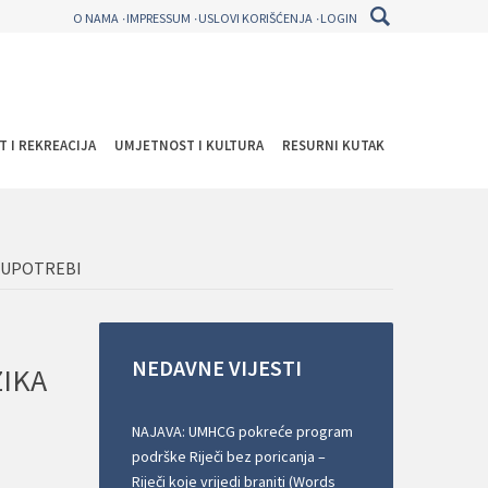
O NAMA
IMPRESSUM
USLOVI KORIŠĆENJA
LOGIN
T I REKREACIJA
UMJETNOST I KULTURA
RESURNI KUTAK
J UPOTREBI
NEDAVNE
VIJESTI
ZIKA
NAJAVA: UMHCG pokreće program
podrške Riječi bez poricanja –
Riječi koje vrijedi braniti (Words