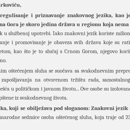
arkoviću,
 regulisanje i priznavanje znakovnog jezika, kao j
na Gora je skoro jedina država u regionu koja nema
ik u službenoj upotrebi. Iako znakovni jezik koriste milion
sanje i promovisanje je obaveza svih država koje su rati
tom, kao što je to slučaj s Crnom Gorom, njegovo kori
eno.
punim oštećenjem sluha se suočava sa svakodnevnim prep
zapošljavanja na otvorenom tržištu rada, samostalnog
ća u političkom i javnom životu... Ove osobe su izolovane,
pštene iz svakodnevnog života.
a, koji se obilježava pod sloganom: Znakovni jezik 
narodne sedmice osoba oštećenog sluha, koja traje od 23