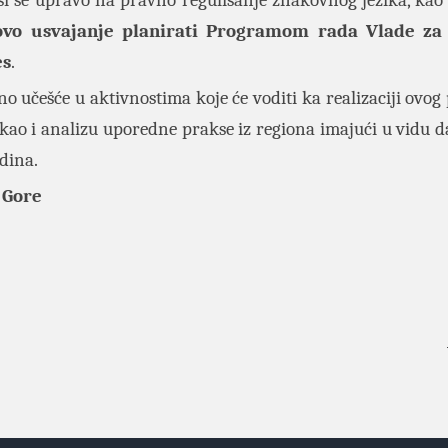
i se upravo na pravno regulisanje znakovnog jezika, kao 
ovo usvajanje planirati Programom rada Vlade za 
es
.
o učešće u aktivnostima koje će voditi ka realizaciji ovog 
 kao i analizu uporedne prakse iz regiona imajući u vidu d
odina.
 Gore