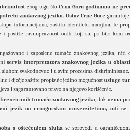
zabrinutost
zbog toga što
Crna Gora godinama ne pr
potrebi znakovnog jezika. Ustav Crne Gore
garantuje
stupa informacijama, zaštitu identiteta manjina, te prop
e i postiže ravnopravnost onih koji su, po bilo kom o
ngažovane i zaposlene tumače znakovnog jezika, niti 
 ni
servis interpretatora znakovnog jezika u oblasti
im sluhom svakodnevno i u svim procesima diskriminisane. 
ne i dječje zaštite propisuje jedino
mogućnost
usluge tu
ijeva i zagarantovano pravo na njegovo korišćenje.
 licenciranih tumača znakovnog jezika
, dok
nema pr
ni jezik na crnogorskim univerzitetima, niti se 
soba s oštećenjem sluha
se sprovodi u ograničenom