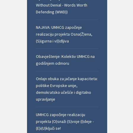
Without Denial - Words Worth
Defending (WWD))
NAJAVA: UMHCG započinje
realizaciju projekta Osna(Ž)ena,
(S)igurna i v(I)dljiva
Obavještenje: Kolektiv UMHCG na
godišnjem odmoru
Onlajn obuka za jačanje kapaciteta:
politike Evropske unije,
demokratsko učešće i digitalno
upravljanje
UMHCG započinje realizaciju
projekta (O)snaži (S)voje (I)deje -
(E)i(U)ključi se!