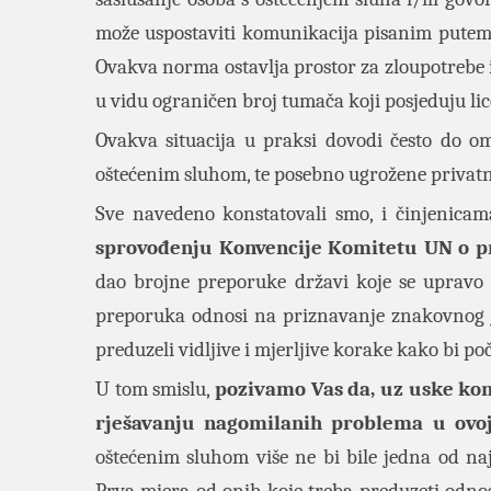
može uspostaviti komunikacija pisanim putem, 
Ovakva norma ostavlja prostor za zloupotrebe i
u vidu ograničen broj tumača koji posjeduju l
Ovakva situacija u praksi dovodi često do om
oštećenim sluhom, te posebno ugrožene privatn
Sve navedeno konstatovali smo, i činjenicam
sprovođenju Konvencije Komitetu UN o p
dao brojne preporuke državi koje se upravo 
preporuka odnosi na priznavanje znakovnog jez
preduzeli vidljive i mjerljive korake kako bi po
U tom smislu,
pozivamo Vas da, uz uske kons
rješavanju nagomilanih problema u ovoj
oštećenim sluhom više ne bi bile jedna od n