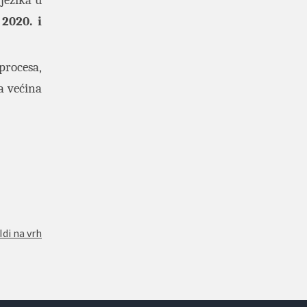
jezika u
2020. i
procesa,
a većina
Idi na vrh