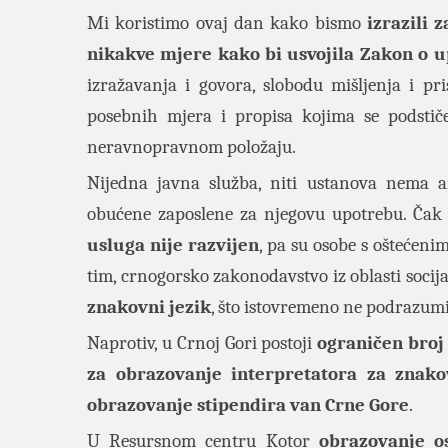
Mi koristimo ovaj dan kako bismo
izrazili 
nikakve mjere kako bi usvojila Zakon o u
izražavanja i govora, slobodu mišljenja i pri
posebnih mjera i propisa kojima se podstič
neravnopravnom položaju.
Nijedna javna služba, niti ustanova nema a
obućene zaposlene za njegovu upotrebu. Čak
usluga nije razvijen
, pa su osobe s oštećen
tim, crnogorsko zakonodavstvo iz oblasti socijal
znakovni jezik
, što istovremeno ne podrazum
Naprotiv, u
Crnoj Gori postoji
ograničen broj
za obrazovanje interpretatora za znakov
obrazovanje stipendira van Crne Gore
.
U Resursnom centru Kotor
obrazovanje o