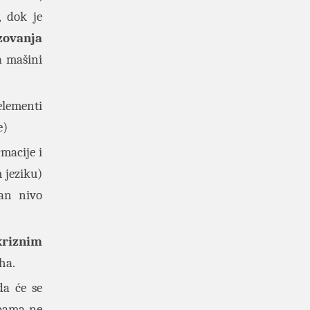
, dok je
ovanja
a mašini
elementi
e)
macije i
 jeziku)
lan nivo
kriznim
ha.
da će se
obama ne