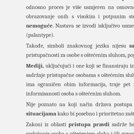
odnosno proces je više usmjeren na osnovn
obrazovanje onih s visokim i potpunim s
nemoguće
. Nastava se izvodi isključivo us
(palantype).
Takođe, simboli znakovnog jezika nijesu
s
pristupačnosti za osobe s oštećenim sluhom, pop
Mediji,
uključujući i one koji se finansiraju 
sadržaje pristupačne osobama s oštećenim sl
ima ograničen obim informacija, traje pet
informisanosti osoba s oštećenim sluhom.
Nije poznato na koji način država postup
situacijama
kako bi posebno i prioritetno zašt
Zakoni iz oblasti
pristupa pravdi
sadrže br
saslušanje osoba s oštećenjem sluha i/ili gov