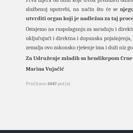
Prva mjera od onih koje treba preduzeti odnos
službenoj upotrebi, na način što će se
njeg
utvrditi organ koji je nadležan za taj proc
Ostajemo na raspolaganju za saradnju i direktn
uključujući i direktna i dopunska pojašnjenja,
zemalja ovo zakonsko rješenje ima i duži niz g
Za Udruženje mladih sa hendikepom Crne
Marina Vujačić
Pročitano
3047
put(a)