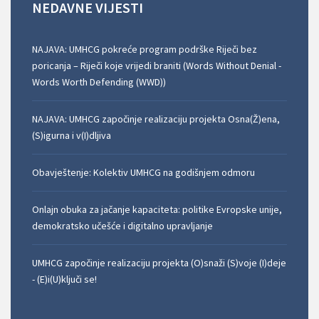
NEDAVNE
VIJESTI
NAJAVA: UMHCG pokreće program podrške Riječi bez
poricanja – Riječi koje vrijedi braniti (Words Without Denial -
Words Worth Defending (WWD))
NAJAVA: UMHCG započinje realizaciju projekta Osna(Ž)ena,
(S)igurna i v(I)dljiva
Obavještenje: Kolektiv UMHCG na godišnjem odmoru
Onlajn obuka za jačanje kapaciteta: politike Evropske unije,
demokratsko učešće i digitalno upravljanje
UMHCG započinje realizaciju projekta (O)snaži (S)voje (I)deje
- (E)i(U)ključi se!