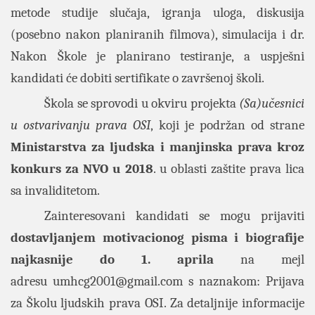
metode studije slučaja, igranja uloga, diskusija
(posebno nakon planiranih filmova), simulacija i dr.
Nakon Škole je planirano testiranje, a uspješni
kandidati će dobiti sertifikate o završenoj školi.
Škola se sprovodi u okviru projekta
(Sa)učesnici
u ostvarivanju prava OSI
, koji je podržan od strane
Ministarstva za ljudska i manjinska prava kroz
konkurs za NVO u 2018
. u oblasti zaštite prava lica
sa invaliditetom.
Zainteresovani kandidati se mogu prijaviti
dostavljanjem motivacionog pisma i biografije
najkasnije do 1. aprila
na mejl
adresu
umhcg2001@gmail.com
s naznakom: Prijava
za Školu ljudskih prava OSI. Za detaljnije informacije