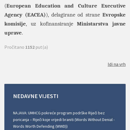
(
European Education and Culture Executive
Agency (EACEA)
), delagirane od strane
Evropske
komisije
, uz kofinansiranje
Ministarstva javne
uprave
.
Pročitano
1152
put(a)
Idi na vrh
NEDAVNE
VIJESTI
NAJAVA: UMHCG pokreće program podrške Riječi bez
poricanja – Riječi koje vrijedi braniti (Words Without Denial -
Words Worth Defending (WWD))