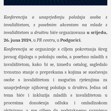
Konferencija o unaprjeđenju položaja osoba s
invaliditetom, s posebnim akcentom na mlade s
invaliditetom u društvu
biće organizovana
u srijedu,
26. juna 2024
, u
PR centru
, u
Podgorici
.
Konferencija
se organizuje s ciljem pokretanja šireg
javnog dijaloga o položaju osoba, a posebno mladih s
invaliditetom, kako bi se, između ostalog, sagledalo
trenutno stanje o preprekama s kojima se suočavaju
osobe s invaliditetom i mogućim rješenjima za
unaprjeđenje njihovog položaja u društvu. Jedna od
tema biće i inkluzija mladih s invaliditetom u
procesima donošenja odluka i omladinskom
aktivizmu, a sve ciljem da podstaknemo razmjenu