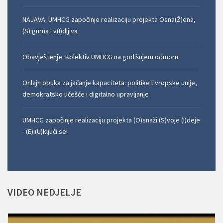
NAJAVA: UMHCG započinje realizaciju projekta Osna(Ž)ena,
(S)igurna i v(I)dljiva
Obavještenje: Kolektiv UMHCG na godišnjem odmoru
Onlajn obuka za jačanje kapaciteta: politike Evropske unije,
demokratsko učešće i digitalno upravljanje
UMHCG započinje realizaciju projekta (O)snaži (S)voje (I)deje
- (E)i(U)ključi se!
VIDEO
NEDJELJE