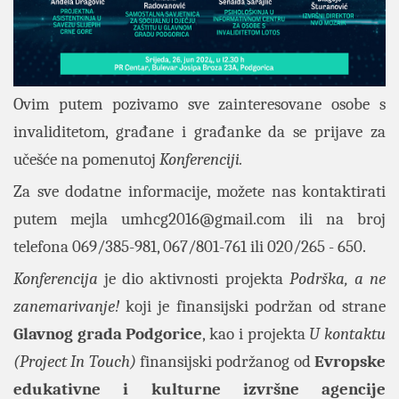
Ovim putem pozivamo sve zainteresovane osobe s
invaliditetom, građane i građanke da se prijave za
učešće na pomenutoj
Konferenciji.
Za sve dodatne informacije, možete nas kontaktirati
putem mejla
umhcg2016@gmail.com
ili na broj
telefona 069/385-981, 067/801-761 ili 020/265 - 650.
Konferencija
je dio aktivnosti projekta
Podrška, a ne
zanemarivanje!
koji je finansijski podržan od strane
Glavnog grada Podgorice
, kao i projekta
U kontaktu
(Project In Touch)
finansijski podržanog od
Evropske
edukativne i kulturne izvršne agencije