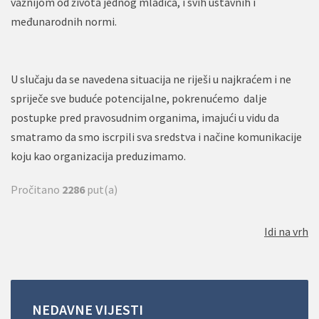
važnijom od života jednog mladića, i svih ustavnih i
međunarodnih normi.
U slučaju da se navedena situacija ne riješi u najkraćem i ne
spriječe sve buduće potencijalne, pokrenućemo dalje
postupke pred pravosudnim organima, imajući u vidu da
smatramo da smo iscrpili sva sredstva i načine komunikacije
koju kao organizacija preduzimamo.
Pročitano
2286
put(a)
Idi na vrh
NEDAVNE
VIJESTI