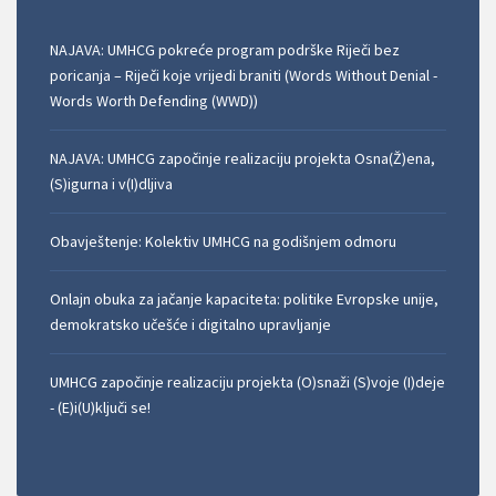
NAJAVA: UMHCG pokreće program podrške Riječi bez
poricanja – Riječi koje vrijedi braniti (Words Without Denial -
Words Worth Defending (WWD))
NAJAVA: UMHCG započinje realizaciju projekta Osna(Ž)ena,
(S)igurna i v(I)dljiva
Obavještenje: Kolektiv UMHCG na godišnjem odmoru
Onlajn obuka za jačanje kapaciteta: politike Evropske unije,
demokratsko učešće i digitalno upravljanje
UMHCG započinje realizaciju projekta (O)snaži (S)voje (I)deje
- (E)i(U)ključi se!