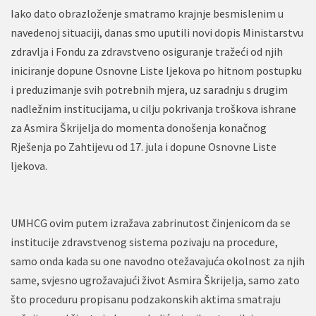
Iako dato obrazloženje smatramo krajnje besmislenim u
navedenoj situaciji, danas smo uputili novi dopis Ministarstvu
zdravlja i Fondu za zdravstveno osiguranje tražeći od njih
iniciranje dopune Osnovne Liste ljekova po hitnom postupku
i preduzimanje svih potrebnih mjera, uz saradnju s drugim
nadležnim institucijama, u cilju pokrivanja troškova ishrane
za Asmira Škrijelja do momenta donošenja konačnog
Rješenja po Zahtijevu od 17. jula i dopune Osnovne Liste
ljekova.
UMHCG ovim putem izražava zabrinutost činjenicom da se
institucije zdravstvenog sistema pozivaju na procedure,
samo onda kada su one navodno otežavajuća okolnost za njih
same, svjesno ugrožavajući život Asmira Škrijelja, samo zato
što proceduru propisanu podzakonskih aktima smatraju