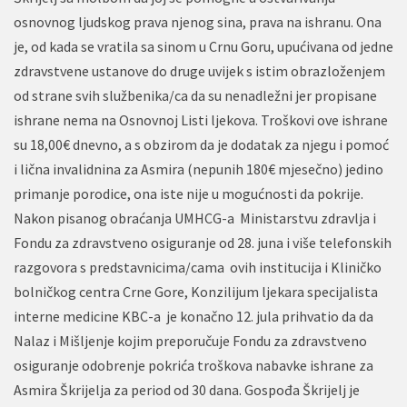
osnovnog ljudskog prava njenog sina, prava na ishranu. Ona
je, od kada se vratila sa sinom u Crnu Goru, upućivana od jedne
zdravstvene ustanove do druge uvijek s istim obrazloženjem
od strane svih službenika/ca da su nenadležni jer propisane
ishrane nema na Osnovnoj Listi ljekova. Troškovi ove ishrane
su 18,00€ dnevno, a s obzirom da je dodatak za njegu i pomoć
i lična invalidnina za Asmira (nepunih 180€ mjesečno) jedino
primanje porodice, ona iste nije u mogućnosti da pokrije.
Nakon pisanog obraćanja UMHCG-a Ministarstvu zdravlja i
Fondu za zdravstveno osiguranje od 28. juna i više telefonskih
razgovora s predstavnicima/cama ovih institucija i Kliničko
bolničkog centra Crne Gore, Konzilijum ljekara specijalista
interne medicine KBC-a je konačno 12. jula prihvatio da da
Nalaz i Mišljenje kojim preporučuje Fondu za zdravstveno
osiguranje odobrenje pokrića troškova nabavke ishrane za
Asmira Škrijelja za period od 30 dana. Gospođa Škrijelj je