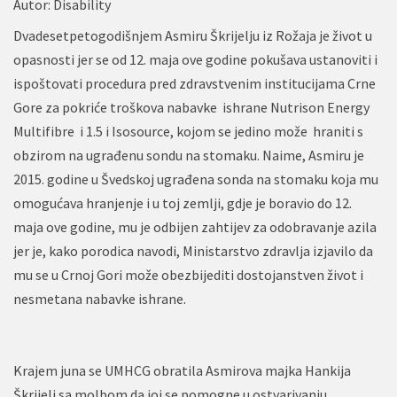
Autor:
Disability
Dvadesetpetogodišnjem Asmiru Škrijelju iz Rožaja je život u
opasnosti jer se od 12. maja ove godine pokušava ustanoviti i
ispoštovati procedura pred zdravstvenim institucijama Crne
Gore za pokriće troškova nabavke ishrane Nutrison Energy
Multifibre i 1.5 i Isosource, kojom se jedino može hraniti s
obzirom na ugrađenu sondu na stomaku. Naime, Asmiru je
2015. godine u Švedskoj ugrađena sonda na stomaku koja mu
omogućava hranjenje i u toj zemlji, gdje je boravio do 12.
maja ove godine, mu je odbijen zahtijev za odobravanje azila
jer je, kako porodica navodi, Ministarstvo zdravlja izjavilo da
mu se u Crnoj Gori može obezbijediti dostojanstven život i
nesmetana nabavke ishrane.
Krajem juna se UMHCG obratila Asmirova majka Hankija
Škrijelj sa molbom da joj se pomogne u ostvarivanju