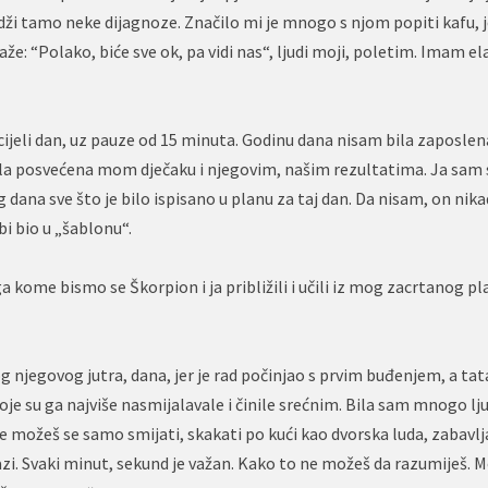
ndži tamo neke dijagnoze. Značilo mi je mnogo s njom popiti kafu, j
e: “Polako, biće sve ok, pa vidi nas“, ljudi moji, poletim. Imam ela
o cijeli dan, uz pauze od 15 minuta. Godinu dana nisam bila zaposlen
ila posvećena mom dječaku i njegovim, našim rezultatima. Ja sam 
g dana sve što je bilo ispisano u planu za taj dan. Da nisam, on nik
bi bio u „šablonu“.
a kome bismo se Škorpion i ja približili i učili iz mog zacrtanog pl
njegovog jutra, dana, jer je rad počinjao s prvim buđenjem, a tata
 koje su ga najviše nasmijalavale i činile srećnim. Bila sam mnogo l
možeš se samo smijati, skakati po kući kao dvorska luda, zabavlja
olazi. Svaki minut, sekund je važan. Kako to ne možeš da razumiješ.