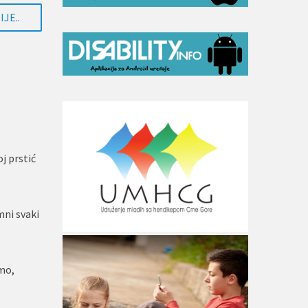
JE..
j prstić
mni svaki
amo,