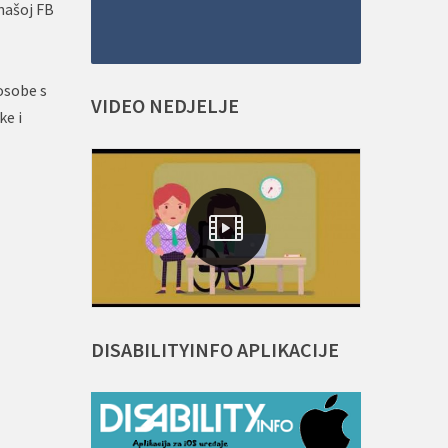
 našoj FB
osobe s
VIDEO
NEDJELJE
ke i
DISABILITYINFO
APLIKACIJE