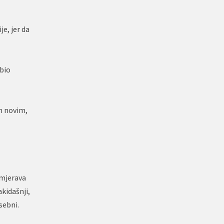
je, jer da
 bio
im novim,
smjerava
akidašnji,
sebni.