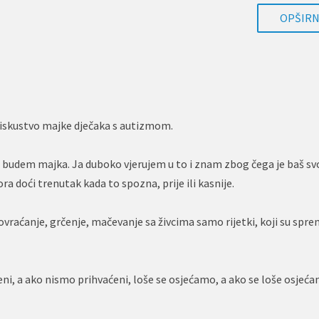
OPŠIRNI
iskustvo majke dječaka s autizmom.
 budem majka. Ja duboko vjerujem u to i znam zbog čega je baš svo
 doći trenutak kada to spozna, prije ili kasnije.
vraćanje, grčenje, mačevanje sa živcima samo rijetki, koji su spre
ni, a ako nismo prihvaćeni, loše se osjećamo, a ako se loše osjeć