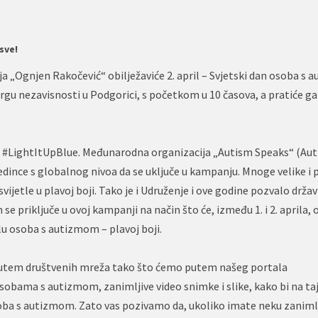
sve!
 „Ognjen Rakočević“ obilježaviće 2. april – Svjetski dan osoba s 
u nezavisnosti u Podgorici, s početkom u 10 časova, a pratiće ga
m #LightItUpBlue. Međunarodna organizacija „Autism Speaks“ (Au
edince s globalnog nivoa da se uključe u kampanju. Mnoge velike i
svijetle u plavoj boji. Tako je i Udruženje i ove godine pozvalo drža
 se priključe u ovoj kampanji na način što će, između 1. i 2. aprila, o
u osoba s autizmom – plavoj boji.
utem društvenih mreža tako što ćemo putem našeg portala
sobama s autizmom, zanimljive video snimke i slike, kako bi na ta
soba s autizmom. Zato vas pozivamo da, ukoliko imate neku zanimlj