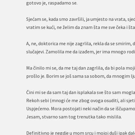
gotovo je, raspadamo se.
Sjećam se, kada smo završili, ja umjesto na vrata, sje
vratim se kući, ne želim da znam šta me sve čeka i š
A, ne, doktorica me nije zagrlila, rekla da se smirim
slučajevi. Zamolila me da izađem, jer ima mnogo rodit
Ma činilo mi se, da me taj dan zagrlila, da bi pola mo
prošlo je. Borim se još sama sa sobom, da mnogim 
Čini mi se da sam taj dan isplakala sve što sam mogla
Rekoh sebi (mnogi će me zbog ovoga osuditi, ali sjetit
Uspjećemo. Mora postojati neki način da se iščupamo.
Jesam, stvarno sam tog trenutka tako mislila.
Definitivno je negdje u mom srcu i mojoj duši ipak da