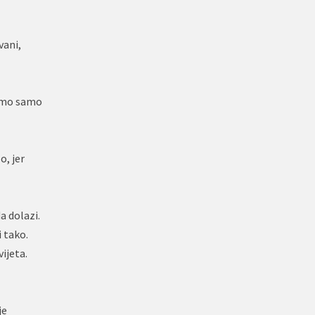
vani,
osmo samo
o, jer
a dolazi.
 tako.
ijeta.
je