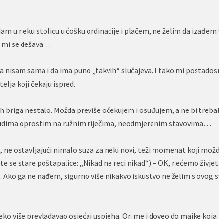
dam u neku stolicu u ćošku ordinacije i plačem, ne želim da izađem 
ta mi se dešava…
, da nisam sama i da ima puno „takvih“ slučajeva. I tako mi postad
elja koji čekaju ispred.
jih briga nestalo. Možda previše očekujem i osuđujem, a ne bi trebal
ljudima oprostim na ružnim riječima, neodmjerenim stavovima…
, ne ostavljajući nimalo suza za neki novi, teži momenat koji možd
e se stare poštapalice: „Nikad ne reci nikad“) – OK, nećemo živjeti
 Ako ga ne nađem, sigurno više nikakvo iskustvo ne želim s ovog sv
leko više prevladavao osjećaj uspjeha. On me i doveo do majke koja 