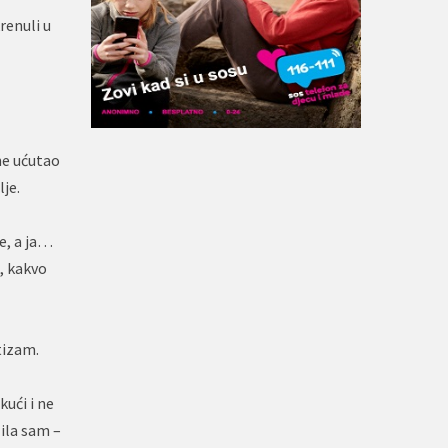
renuli u
ne ućutao
lje.
e, a ja…
ć, kakvo
tizam.
ući i ne
ila sam –