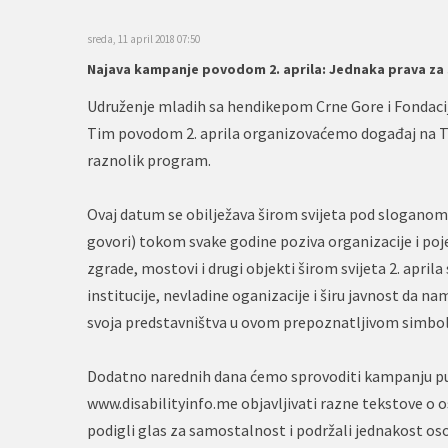
sreda, 11 april 2018 07:50
Najava kampanje povodom 2. aprila: Jednaka prava za 
Udruženje mladih sa hendikepom Crne Gore i Fondacija
Tim povodom 2. aprila organizovaćemo događaj na Trg
raznolik program.
Ovaj datum se obilježava širom svijeta pod slogano
govori) tokom svake godine poziva organizacije i poj
zgrade, mostovi i drugi objekti širom svijeta 2. aprila 
institucije, nevladine oganizacije i širu javnost da nam
svoja predstavništva u ovom prepoznatljivom simbol
Dodatno narednih dana ćemo sprovoditi kampanju p
www.disabilityinfo.me objavljivati razne tekstove o o
podigli glas za samostalnost i podržali jednakost o