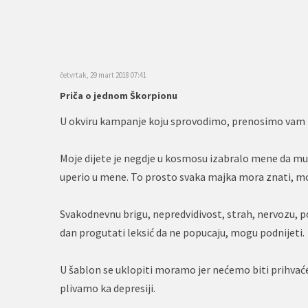
četvrtak, 29 mart 2018 07:41
Priča o jednom Škorpionu
U okviru kampanje koju sprovodimo, prenosimo vam 
Moje dijete je negdje u kosmosu izabralo mene da mu
uperio u mene. To prosto svaka majka mora znati, mora
Svakodnevnu brigu, nepredvidivost, strah, nervozu, po
dan progutati leksić da ne popucaju, mogu podnijeti.
U šablon se uklopiti moramo jer nećemo biti prihvaće
plivamo ka depresiji.