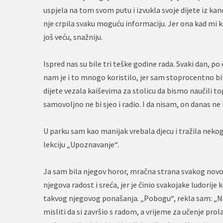
uspjela na tom svom putu i izvukla svoje dijete iz ka
nje crpila svaku moguću informaciju. Jer ona kad mi kaž
još veću, snažniju.
Ispred nas su bile tri teške godine rada. Svaki dan, p
nam je i to mnogo koristilo, jer sam stoprocentno b
dijete vezala kaiševima za stolicu da bismo naučili to
samovoljno ne bi sjeo i radio. I da nisam, on danas ne 
U parku sam kao manijak vrebala djecu i tražila nekog
lekciju „Upoznavanje“.
Ja sam bila njegov horor, mračna strana svakog novog 
njegova radost i sreća, jer je činio svakojake ludorije
takvog njegovog ponašanja. „Pobogu“, rekla sam: „Ne 
misliti da si završio s radom, a vrijeme za učenje pr