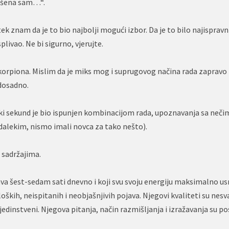
trošena sam…“.
ek znam da je to bio najbolji mogući izbor. Da je to bilo najispravni
plivao. Ne bi sigurno, vjerujte.
Škorpiona. Mislim da je miks mog i suprugovog načina rada zapravo
 dosadno.
vaki sekund je bio ispunjen kombinacijom rada, upoznavanja sa neč
alekim, nismo imali novca za tako nešto).
 sadržajima.
ava šest-sedam sati dnevno i koji svu svoju energiju maksimalno u
oških, neispitanih i neobjašnjivih pojava. Njegovi kvaliteti su nesv
u jedinstveni. Njegova pitanja, način razmišljanja i izražavanja su po