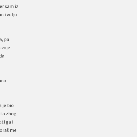
er sam iz
n i volju
a, pa
svoje
ada
ana
 je bio
juta zbog
ti ga i
 Moraš me