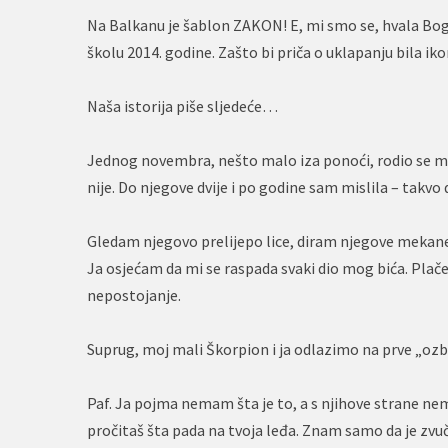
Na Balkanu je šablon ZAKON! E, mi smo se, hvala Bogu
školu 2014. godine. Zašto bi priča o uklapanju bila i
Naša istorija piše sljedeće…
Jednog novembra, nešto malo iza ponoći, rodio se mo
nije. Do njegove dvije i po godine sam mislila – takvo d
Gledam njegovo prelijepo lice, diram njegove mekane 
Ja osjećam da mi se raspada svaki dio mog bića. Plače
nepostojanje.
Suprug, moj mali Škorpion i ja odlazimo na prve „ozbi
Paf. Ja pojma nemam šta je to, a s njihove strane nem
pročitaš šta pada na tvoja leđa. Znam samo da je zv