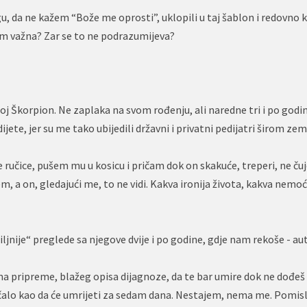
, da ne kažem “Bože me oprosti”, uklopili u taj šablon i redovno k
kom važna? Zar se to ne podrazumijeva?
j Škorpion. Ne zaplaka na svom rođenju, ali naredne tri i po godi
ijete, jer su me tako ubijedili državni i privatni pedijatri širom zem
ručice, pušem mu u kosicu i pričam dok on skakuće, treperi, ne čuj
m, a on, gledajući me, to ne vidi. Kakva ironija života, kakva nemo
ljnije“ preglede sa njegove dvije i po godine, gdje nam rekoše - au
a pripreme, blažeg opisa dijagnoze, da te bar umire dok ne dođeš k
učalo kao da će umrijeti za sedam dana. Nestajem, nema me. Pomisl