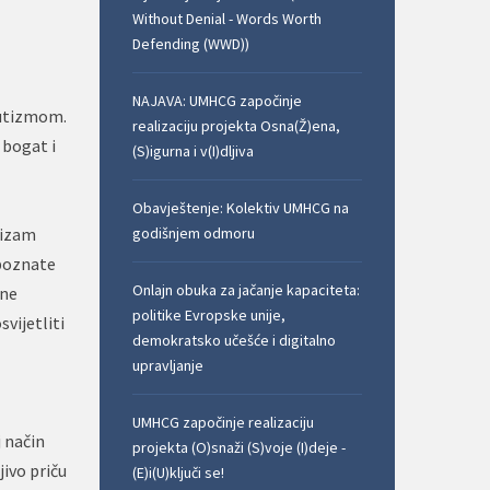
Without Denial - Words Worth
Defending (WWD))
NAJAVA: UMHCG započinje
autizmom.
realizaciju projekta Osna(Ž)ena,
 bogat i
(S)igurna i v(I)dljiva
Obavještenje: Kolektiv UMHCG na
tizam
godišnjem odmoru
 poznate
Onlajn obuka za jačanje kapaciteta:
vne
politike Evropske unije,
svijetliti
demokratsko učešće i digitalno
upravljanje
UMHCG započinje realizaciju
j način
projekta (O)snaži (S)voje (I)deje -
ivo priču
(E)i(U)ključi se!