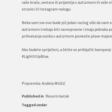
vaše braće, sestara ili prijatelja s autizmom ili vaš
stranici ili Instagram nalogu.
Neka vam sve ovo bude još jedan razlog više da nam se
autizmom trebaju biti ravnopravne i imaju jednaka pra
prihvatanja osoba s autizmom ponesite plave majice, 
Ako budete spriječeni, a želite se priključiti kampan
#LightItUpBlue.
Pripremila: Anđela Miličić
Published in
Resurni kutak
Tagged under