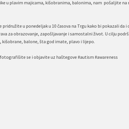
e slike u plavim majicama, kišobranima, balonima, nam pošaljite na
 pridružite u ponedeljak u 10 časova na Trgu kako bi pokazali da i 
va za obrazovanje, zapošljavanje i samostalni život. U cilju podrš
kišobrane, balone, šta god imate, plavo i lijepo.
ji fotografišite se i objavite uz haštegove #autism #awareness