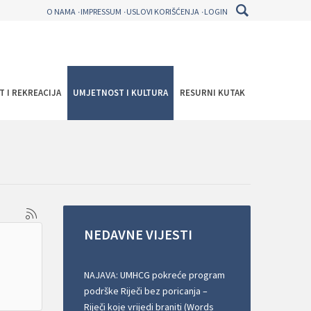
O NAMA
IMPRESSUM
USLOVI KORIŠĆENJA
LOGIN
T I REKREACIJA
UMJETNOST I KULTURA
RESURNI KUTAK
NEDAVNE
VIJESTI
NAJAVA: UMHCG pokreće program
podrške Riječi bez poricanja –
Riječi koje vrijedi braniti (Words