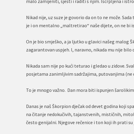
malo zamijeniti, sjesti i raditi s njim. Iscrpljena i is
Nikad nije, uz suze je govorio da on to ne može. Sada t
je i on mentalno „maltretirao“ naše dijete, on ne bi is
On je bio smješko, a ja ljutko u glavici našeg malog 
zagarantovan uspjeh. I, naravno, nikada mu nije bilo
Nikada sam nije po kući teturao i gledao u zidove. S
posjetama zanimljivim sadržajima, putovanjima (ne d
To je mnogo važno. Dan mora biti ispunjen šarolikim
Danas je naš Škorpion dječak od devet godina koji sp
na čitanje nedokučivih, tajanstvenih, mističnih, mitol
često genijalni. Njegove rečenice i ton koji ih prati s