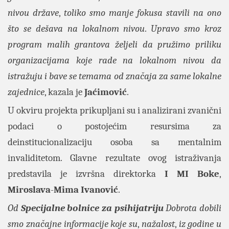
nivou države
,
toliko smo manje fokusa stavili na ono
što se dešava na lokalnom nivou
.
Upravo smo kroz
program malih grantova željeli da pružimo priliku
organizacijama koje rade na lokalnom nivou da
istražuju i bave se temama od značaja za same lokalne
zajednice
, kazala je
Jaćimović
.
U okviru projekta prikupljani su i analizirani zvanični
podaci o postojećim resursima za
deinstitucionalizaciju osoba sa mentalnim
invaliditetom. Glavne rezultate ovog istraživanja
predstavila je izvršna direktorka
I MI Boke
,
Miroslava
-
Mima Ivanović
.
Od
Specijalne bolnice za psihijatriju
Dobrota
dobili
smo značajne informacije koje su
,
nažalost
,
iz godine u