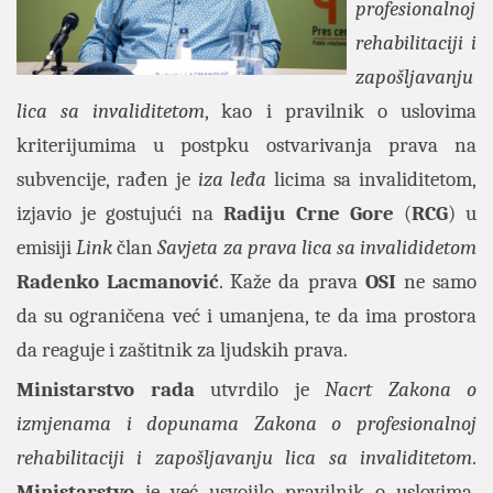
profesionalnoj
rehabilitaciji i
zapošljavanju
lica sa invaliditetom
, kao i pravilnik o uslovima
kriterijumima u postpku ostvarivanja prava na
subvencije, rađen je
iza leđa
licima sa invaliditetom,
izjavio je gostujući na
Radiju Crne Gore
(
RCG
) u
emisiji
Link
član
Savjeta za prava lica sa invalididetom
Radenko Lacmanović
. Kaže da prava
OSI
ne samo
da su ograničena već i umanjena, te da ima prostora
da reaguje i zaštitnik za ljudskih prava.
Ministarstvo rada
utvrdilo je
Nacrt Zakona o
izmjenama i dopunama Zakona o profesionalnoj
rehabilitaciji i zapošljavanju lica sa invaliditetom
.
Ministarstvo
je već usvojilo pravilnik o uslovima,