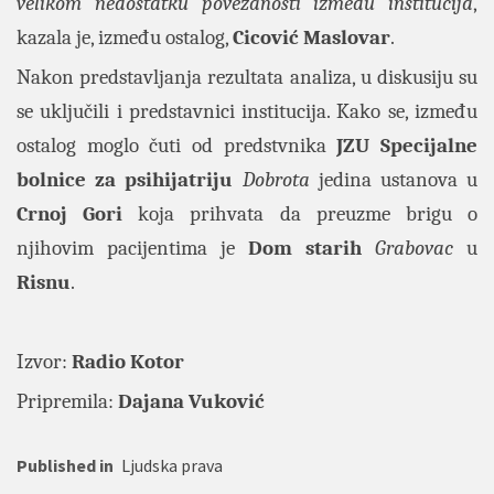
velikom nedostatku povezanosti između institucija
,
kazala je, između ostalog,
Cicović Maslovar
.
Nakon predstavljanja rezultata analiza, u diskusiju su
se uključili i predstavnici institucija. Kako se, između
ostalog moglo čuti od predstvnika
JZU Specijalne
bolnice za psihijatriju
Dobrota
jedina ustanova u
Crnoj Gori
koja prihvata da preuzme brigu o
njihovim pacijentima je
Dom starih
Grabovac
u
Risnu
.
Izvor:
Radio Kotor
Pripremila:
Dajana Vuković
Published in
Ljudska prava