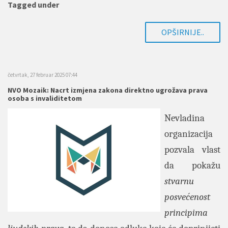
Tagged under
OPŠIRNIJE..
četvrtak, 27 februar 2025 07:44
NVO Mozaik: Nacrt izmjena zakona direktno ugrožava prava
osoba s invaliditetom
Nevladina
organizacija
pozvala vlast
da pokažu
stvarnu
posvećenost
principima