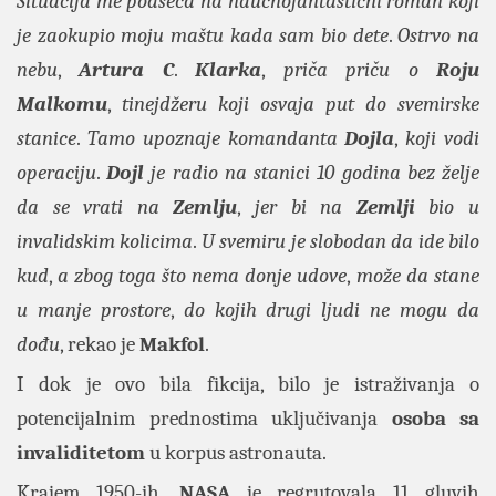
Situacija me podseća na naučnofantastični roman koji
je zaokupio moju maštu kada sam bio dete
.
Ostrvo na
nebu
,
Artura C
.
Klarka
,
priča priču o
Roju
Malkomu
,
tinejdžeru koji osvaja put do svemirske
stanice
.
Tamo upoznaje komandanta
Dojla
,
koji vodi
operaciju
.
Dojl
je radio na stanici 10 godina bez želje
da se vrati na
Zemlju
,
jer bi na
Zemlji
bio u
invalidskim kolicima
.
U svemiru je slobodan da ide bilo
kud
,
a zbog toga što nema donje udove
,
može da stane
u manje prostore
,
do kojih drugi ljudi ne mogu da
dođu
, rekao je
Makfol
.
I dok je ovo bila fikcija, bilo je istraživanja o
potencijalnim prednostima uključivanja
osoba sa
invaliditetom
u korpus astronauta.
Krajem 1950-ih,
NASA
je regrutovala 11 gluvih