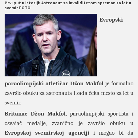
Prvi put u istoriji: Astronaut sa invaliditetom spreman za let u
svemir FOTO
Evropski
paraolimpijski atletičar Džon Makfol
je formalno
završio obuku za astronauta i sada čeka mesto za let u
svemir.
Britanac Džon Makfol
, paraolimpijski sportista i
osvajač medalje, zvanično je završio obuku u
Evropskoj svemirskoj agenciji
i mogao bi da