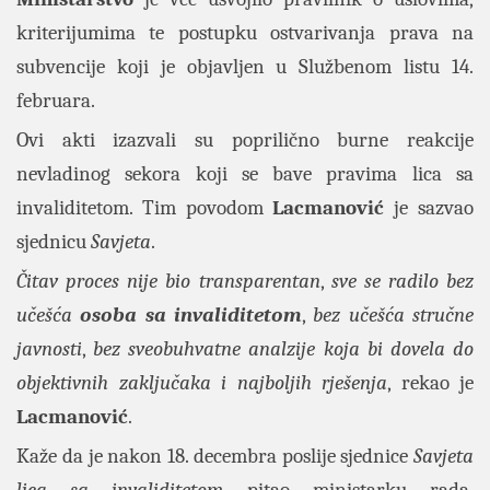
kriterijumima te postupku ostvarivanja prava na
subvencije koji je objavljen u Službenom listu 14.
februara.
Ovi akti izazvali su poprilično burne reakcije
nevladinog sekora koji se bave pravima lica sa
invaliditetom. Tim povodom
Lacmanović
je sazvao
sjednicu
Savjeta
.
Čitav proces nije bio transparentan
,
sve se radilo bez
učešća
osoba sa invaliditetom
,
bez učešća stručne
javnosti
,
bez sveobuhvatne analzije koja bi dovela do
objektivnih zaključaka i najboljih rješenja
, rekao je
Lacmanović
.
Kaže da je nakon 18. decembra poslije sjednice
Savjeta