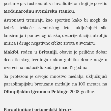
postane prvi astronaut sa invaliditetom koji je posetio
Međunarodnu svemirsku stanicu
.
Astronauti treniraju kao sportisti kako bi mogli da
izdrže teškoće svemirskog leta, uključujući sile
lansiranja i ponovnog ulaska, dezorijentaciju, atrofiju
mišića i druge negativne efekte života u svemiru.
Makfol
, rođen u
Britaniji
, obavio je prilično dobar
deo atletskog treninga nakon gubitka desne noge u
nesreći na motociklu kada je imao 19 godina.
Sa protezom je osvojio mnoštvo medalja, uključujući
paraolimpijsku bronzanu medalju na 100 metara na
Olimpijskim igrama u Pekingu
2008. godine.
Paraolimijac i ortopedski hirurg