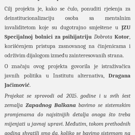
Cilj projekta je, kako se čulo, ponuditi rješenja za
deinstitucionalizaciju osoba sa mentalnim
invaliditetom koje su dugotrajno smještene u
JZU
Specijalnoj bolnici za psihijatriju
Dobrota
Kotor
,
korišćenjem pristupa zasnovanog na činjenicama i
održivim dijalogom između zainteresovanih strana.
O značaju ovog projekta govorila je istraživačica
javnih politika u Institutu alternativa,
Dragana
Jaćimović
.
Projekat se sprovodi od 2015
.
godine i u svih šest
zemalja
Zapadnog Balkana
bavimo se sistemskim
promjenama do najsitnijih detalja onoga što treba
mijenjati u javnoj upravi
.
Međutim
,
tokom prethodnih
godina shvatili smo da
,
koliko se bavimo sistemom na