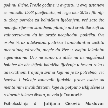
godinu slične
.
Prošle godine
,
u avgustu
,
u ovoj ustanovi
se nalazilo 1
.
283 pacijenata
,
od čega oko 30% njih nije
tu zbog potrebe za bolničkim liječenjem
,
već zato što
nemaju riješeno stambeno pitanje niti srodnike koji su
zainteresovani da im pruže neophodnu podršku
.
Ove
osobe bi
,
uz adekvatnu podršku i ambulantnu zaštitu
mentalnog zdravlja
,
mogle da žive u svojim lokalnim
zajednicama
.
Ovo ne samo da utiče na nemogućnost
bolnice da obezbijedi bolničko liječenje u brzom roku i
adekvatnom trajanju svima kojima je to potrebno
,
već
izaziva i kršenje osnovnih ljudskih prava osoba sa
mentalnim invaliditetom
,
koje su potpuno isključene iz
redovnih tokova života
, navela je
Ivanović
.
Psihološkinja dr
Julijana Cicović Maslovar