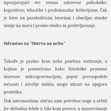
ispunjavajući sve veoma zahtevne psihološke,
kognitivne, tehničke i profesionalne kriterijume. Čak
je leteo na paraboličnim letovima i obavljao zimske
misije na moru i prošao obuku za preživljavanje.
Odrastao uz
"
Ostrva na nebu
"
Takođe je prošao kroz neka posebna testiranja, u
kojima je posmatrano kako fiziološke promene
izazvane mikrogravitacijom, poput preraspodele
tečnosti i atrofije mišića, mogu uticati na njegovu
protetiku.
Dok astronautima obično nisu potrebne noge u orbiti
jer slobodno lebde u bilo kom pravcu, a manevrisanje