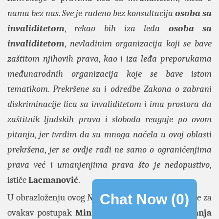
nama bez nas
.
Sve je rađeno bez konsultacija
osoba sa
invaliditetom
,
rekao bih iza leđa
osoba sa
invaliditetom
,
nevladinim organizacija koji se bave
zaštitom njihovih prava
,
kao i iza leđa preporukama
međunarodnih organizacija koje se bave istom
tematikom
.
Prekršene su i odredbe Zakona o zabrani
diskriminacije lica sa invaliditetom i ima prostora da
zaštitnik ljudskih prava i sloboda reaguje po ovom
pitanju
,
jer tvrdim da su mnoga načela u ovoj oblasti
prekršena
,
jer se ovdje radi ne samo o ograničenjima
prava već i umanjenjima prava što je nedopustivo
,
ističe
Lacmanović
.
Chat Now (
0
)
U obrazloženju ovog
Nacrta zakona
navodi se da je za
ovakav postupak
Ministarstva rada
,
zapošljavanja