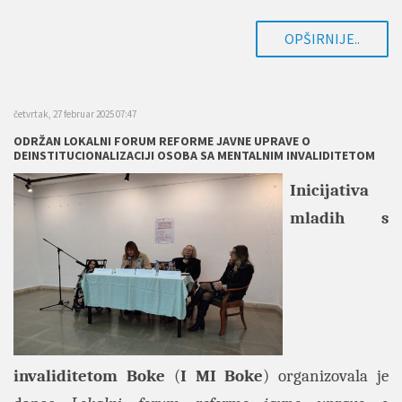
OPŠIRNIJE..
četvrtak, 27 februar 2025 07:47
ODRŽAN LOKALNI FORUM REFORME JAVNE UPRAVE O
DEINSTITUCIONALIZACIJI OSOBA SA MENTALNIM INVALIDITETOM
Inicijativa
mladih s
invaliditetom Boke
(
I MI Boke
) organizovala je