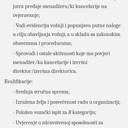
jutra predaje menadžeru/ki kancelarije na
ovjeravanje;
- Vodi evidenciju vožnji i popunjava putne naloge
u cilju obavljanja vožnji, a u skladu sa zakonskim
obavezama i procedurama;
- Sprovodi i ostale aktivnosti koje mu povjeri
menadžer/ka kancelarije i izvršni
direktor/izvršna direktorica.
Kvalifikacije:
- Srednja stručna sprema;
- Izražena želja i posvećenost radu u organizaciji;
- Položen vozački ispit za
B
kategoriju;
- Uvjerenje o zdravstvenoj sposobnosti za