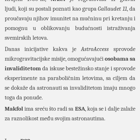
ljudi, koji su postali poznati kao grupa
Gallaudet 11
, da
proučavaju njihov imunitet na mučninu pri kretanju i
pomognu u oblikovanju budućnosti istraživanja
svemirskih letova.
Danas inicijative kakva je
AstroAccess
sprovode
mikrogravitacijske misije, omogućavajući
osobama sa
invaliditetom
da iskuse bestežinsko stanje i sprovode
eksperimente na paraboličnim letovima, sa ciljem da
se dokaže da astronauti sa invaliditetom imaju mnogo
toga da ponude.
Makfol
ima sreću što radi sa
ESA
, koja se i dalje zalaže
za raznolikost među svojim astronautima.