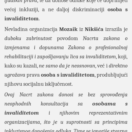
ljudskih prava
, te da donose odluke koje će doprinijeti
većoj inkluziji, a ne daljoj diskriminaciji
osoba s
invaliditetom
.
Nevladina organizacija
Mozaik
iz
Nikšića
izrazila je
duboku zabrinutost
povodom
Nacrta zakona o
izmjenama i dopunama Zakona o profesionalnoj
rehabilitaciji i zapošljavanju lica sa invaliditetom
, koji,
kako su kazali,
ne samo da je neosnovan
, već i
direktno
ugrožava
prava
osoba s invaliditetom
, produbljujući
njihovu socijalnu isključenost.
Ovaj Nacrt zakona donosi se bez sprovođenja
neophodnih konsultacija sa
osobama s
invaliditetom
i njihovim reprezentativnim
organizacijama
,
što je u suprotnosti sa principima
inkluzivnog donošenja odluka
.
Time se ignoriše stvarna