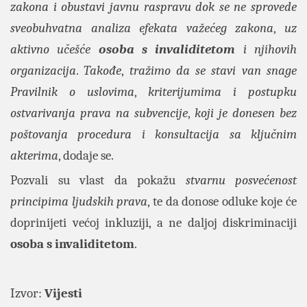
zakona i obustavi javnu raspravu dok se ne sprovede
sveobuhvatna analiza efekata važećeg zakona
,
uz
aktivno učešće
osoba s invaliditetom
i njihovih
organizacija
.
Takođe
,
tražimo da se stavi van snage
Pravilnik o uslovima
,
kriterijumima i postupku
ostvarivanja prava na subvencije
,
koji je donesen bez
poštovanja procedura i konsultacija sa ključnim
akterima
, dodaje se.
Pozvali su vlast da pokažu
stvarnu posvećenost
principima ljudskih prava
, te da donose odluke koje će
doprinijeti većoj inkluziji, a ne daljoj diskriminaciji
osoba s invaliditetom
.
Izvor:
Vijesti