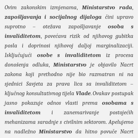
Ovim zakonskim izmjenama
,
Ministarstvo rada
,
zapošljavanja i socijalnog dijaloga
čini upravo
suprotno
–
otežava zapošljavanje
osoba s
invaliditetom
,
povećava rizik od njihovog gubitka
posla i doprinosi njihovoj daljoj marginalizaciji
.
Isključujući
osobe s invaliditetom
iz procesa
donošenja odluka
,
Ministarstvo
je objavilo Nacrt
zakona koji prethodno nije bio razmatran ni na
sjednici Savjeta za prava lica sa invaliditetom
–
ključnog konsultativnog tijela
Vlade
.
Ovakav postupak
jasno pokazuje odnos vlasti prema
osobama s
invaliditetom
i zanemarivanje postojećih
mehanizama saradnje s civilnim sektorom
.
Apelujemo
na nadležno
Ministarstvo
da hitno povuče Nacrt