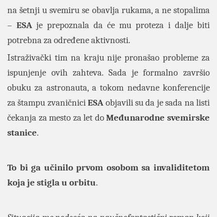
na šetnji u svemiru se obavlja rukama, a ne stopalima
–
ESA
je prepoznala da će mu proteza i dalje biti
potrebna za određene aktivnosti.
Istraživački tim na kraju nije pronašao probleme za
ispunjenje ovih zahteva. Sada je formalno završio
obuku za astronauta, a tokom nedavne konferencije
za štampu zvaničnici
ESA
objavili su da je sada na listi
čekanja za mesto za let do
Međunarodne svemirske
stanice
.
To bi ga učinilo prvom
osobom sa invaliditetom
koja je stigla u orbitu
.