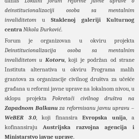
danas
Lokalni forum reforme javne uprave o
deinstitucionalizaciji osoba sa mentalnim
invaliditetom
u
Staklenoj galeriji Kulturnog
centra
Nikola Đurković
.
Forum je organizovan u okviru projekta
Deinstitucionalizacija osoba sa mentalnim
invaliditetom u
Kotoru
, koji je podržan od strane
Instituta alternativa u okviru Programa malih
grantova za organizacije civilnog društva za učešće
građana u reformi javne uprave na lokalnom nivou, u
sklopu projekta
Pokretači civilnog društva na
Zapadnom Balkanu
za reformisanu javnu upravu
–
WeBER
3
.
0
, koji finansira
Evropska unija
, a
kofinansiraju
Austrijska razvojna agencija i
Ministarstvo javne uprave
.