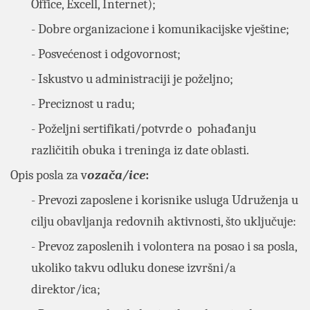
Office, Excell, Internet);
- Dobre organizacione i komunikacijske vještine;
- Posvećenost i odgovornost;
- Iskustvo u administraciji je poželjno;
- Preciznost u radu;
- Poželjni sertifikati/potvrde o pohađanju
različitih obuka i treninga iz date oblasti.
Opis posla za v
ozača/ice
:
- Prevozi zaposlene i korisnike usluga Udruženja u
cilju obavljanja redovnih aktivnosti, što uključuje:
- Prevoz zaposlenih i volontera na posao i sa posla,
ukoliko takvu odluku donese izvršni/a
direktor/ica;