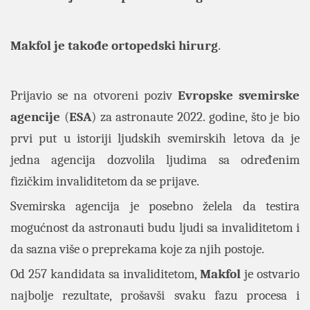
Makfol je takođe ortopedski hirurg
.
Prijavio se na otvoreni poziv
Evropske svemirske
agencije
(
ESA
) za astronaute 2022. godine, što je bio
prvi put u istoriji ljudskih svemirskih letova da je
jedna agencija dozvolila ljudima sa određenim
fizičkim invaliditetom da se prijave.
Svemirska agencija je posebno želela da testira
mogućnost da astronauti budu ljudi sa invaliditetom i
da sazna više o preprekama koje za njih postoje.
Od 257 kandidata sa invaliditetom,
Makfol
je ostvario
najbolje rezultate, prošavši svaku fazu procesa i