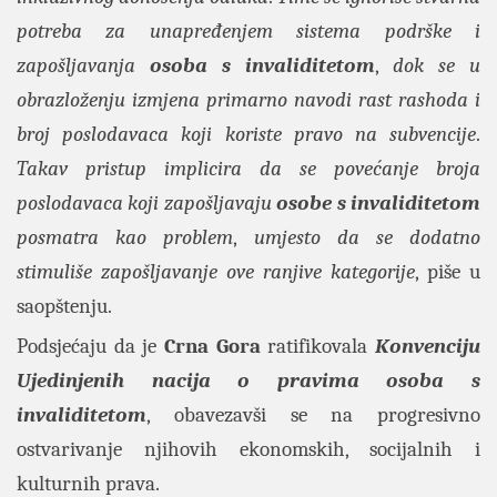
potreba za unapređenjem sistema podrške i
zapošljavanja
osoba s invaliditetom
,
dok se u
obrazloženju izmjena primarno navodi rast rashoda i
broj poslodavaca koji koriste pravo na subvencije
.
Takav pristup implicira da se povećanje broja
poslodavaca koji zapošljavaju
osobe s invaliditetom
posmatra kao problem
,
umjesto da se dodatno
stimuliše zapošljavanje ove ranjive kategorije
, piše u
saopštenju.
Podsjećaju da je
Crna Gora
ratifikovala
Konvenciju
Ujedinjenih nacija o pravima osoba s
invaliditetom
, obavezavši se na progresivno
ostvarivanje njihovih ekonomskih, socijalnih i
kulturnih prava.