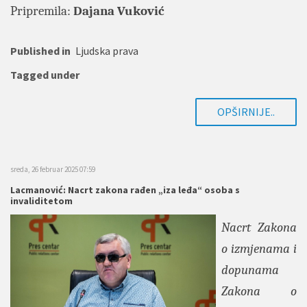
Pripremila:
Dajana Vuković
Published in
Ljudska prava
Tagged under
OPŠIRNIJE..
sreda, 26 februar 2025 07:59
Lacmanović: Nacrt zakona rađen „iza leđa“ osoba s
invaliditetom
Nacrt Zakona
o izmjenama i
dopunama
Zakona o