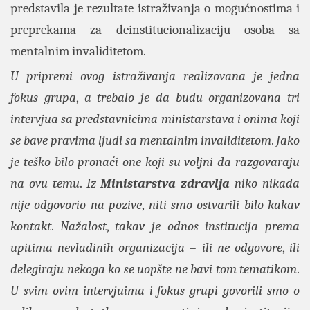
predstavila je rezultate istraživanja o mogućnostima i
preprekama za deinstitucionalizaciju osoba sa
mentalnim invaliditetom.
U pripremi ovog istraživanja realizovana je jedna
fokus grupa
,
a trebalo je da budu organizovana tri
intervjua sa predstavnicima ministarstava i onima koji
se bave pravima ljudi sa mentalnim invaliditetom
.
Jako
je teško bilo pronaći one koji su voljni da razgovaraju
na ovu temu
.
Iz
Ministarstva zdravlja
niko nikada
nije odgovorio na pozive
,
niti smo ostvarili bilo kakav
kontakt
.
Nažalost
,
takav je odnos institucija prema
upitima nevladinih organizacija
–
ili ne odgovore
,
ili
delegiraju nekoga ko se uopšte ne bavi tom tematikom
.
U svim ovim intervjuima i fokus grupi govorili smo o