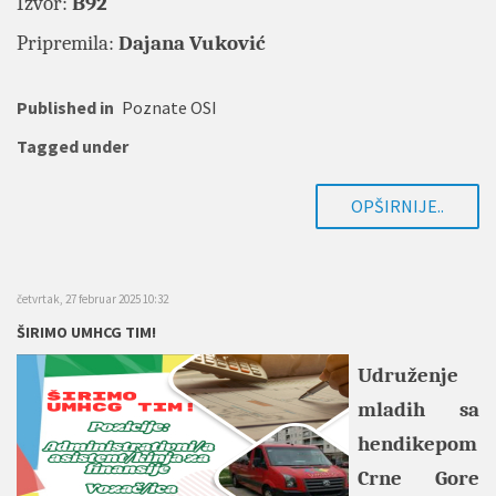
Izvor:
B92
Pripremila:
Dajana Vuković
Published in
Poznate OSI
Tagged under
OPŠIRNIJE..
četvrtak, 27 februar 2025 10:32
ŠIRIMO UMHCG TIM!
Udruženje
mladih sa
hendikepom
Crne Gore