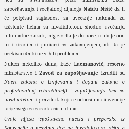
lica sa invaliditetom
pitao ministarku rada,
zapošljavanja i socijalnog dijaloga
Naidu Nišić
da li
će potpisati saglasnost za uvećanje naknada za
asistente licima sa invaliditetom, shodno uvećanju
minimalne zarade, odgovorila je da hoće, te da je ona
to i uradila u januaru sa zakašnjenjem, ali da je
očekivao da tu neće biti problema.
Nakon nekoliko dana, kaže
Lacmanović
, resorno
ministarstvo i
Zavod za zapošljavanje
izradili su
Nacrt zakona o izmjenama i dopuni zakona o
profesionalnoj rehabilitaciji i zapošljavanju lica sa
invaliditetom
i pravilnik koji se odnosi na subvencije
prije svega za zarade asistentima.
Ovdje nijesu ispoštavane načela i preporuke iz
Konvencije o pravima lica sa invaliditetom
,
ništa o