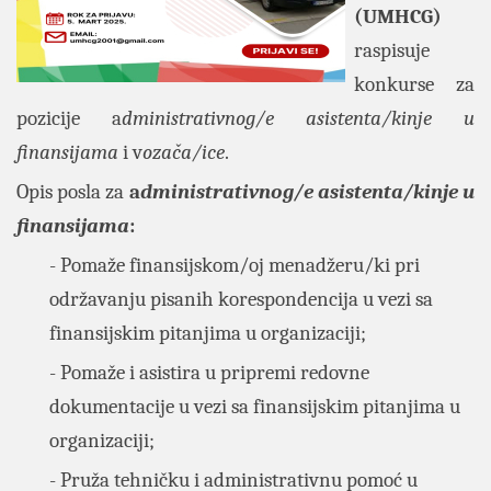
(UMHCG)
raspisuje
konkurse za
pozicije a
dministrativnog/e asistenta/kinje u
finansijama
i v
ozača/ice
.
Opis posla za
a
dministrativnog/e asistenta/kinje u
finansijama
:
- Pomaže finansijskom/oj menadžeru/ki pri
održavanju pisanih korespondencija u vezi sa
finansijskim pitanjima u organizaciji;
- Pomaže i asistira u pripremi redovne
dokumentacije u vezi sa finansijskim pitanjima u
organizaciji;
- Pruža tehničku i administrativnu pomoć u